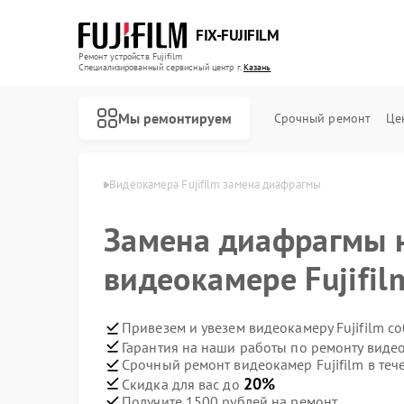
FIX-FUJIFILM
Ремонт устройств Fujifilm
Специализированный cервисный центр г.
Казань
Мы ремонтируем
Срочный ремонт
Це
р Fujifilm в Казани
Видеокамера Fujifilm замена диафрагмы
Замена диафрагмы 
Ремонт фотоаппаратов Fujifilm
Ремонт цифровых биноклей Fujifilm
видеокамере Fujifil
Привезем и увезем видеокамеру Fujifilm с
Гарантия на наши работы по ремонту видео
Срочный ремонт видеокамер Fujifilm в теч
20%
Скидка для вас до
Получите 1500 рублей на ремонт