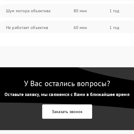
Шум мотора объектива
80 мин
1 год
Не работает объектив
60 мин
1 год
Проблемы с автофокусом
60 мин
1 год
Не открывается крышка объектива
60 мин
1 год
Плохое качество изображения
60 мин
1 год
У Вас остались вопросы?
Оставьте заявку, мы свяжемся с Вами в ближайшее время
Не работает зум
60 мин
1 год
Не работает стабилизация
Заказать звонок
60 мин
1 год
изображения