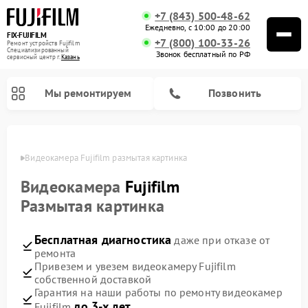
+7 (843) 500-48-62
Ежедневно, с 10:00 до 20:00
FIX-FUJIFILM
+7 (800) 100-33-26
Ремонт устройств Fujifilm
Специализированный
Звонок бесплатный по РФ
cервисный центр г.
Казань
Мы ремонтируем
Позвонить
азани
Видеокамера Fujifilm размытая картинка
Видеокамера
Fujifilm
Ремонт цифровых биноклей Fujifilm
Размытая картинка
Бесплатная диагностика
даже при отказе от
ремонта
Привезем и увезем видеокамеру Fujifilm
собственной доставкой
Гарантия на наши работы по ремонту видеокамер
до 3-х лет
Fujifilm