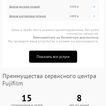
Замена дисплея (экрана)
1580 р
Замена контроллера питания
1480 р
Цены в прайс-листе указаны ориентировочные, без учета
стоимости запчастей.
Записывайтесь на бесплатную диагностику.
Мы проверим ваше устройство и укажем на неисправность.
Показать все услуги
Преимущества сервисного центра
Fujifilm
15
8
сотрудников в штате
лет на рынке