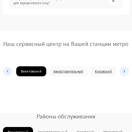
для юридических лиц?
Наш сервисный центр на Вашей станции метро
Вахитовский
Авиастроительный
Кировский
Моск
Районы обслуживания
Вахитовский
Авиастроительный
Кировский
Московский