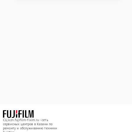
СЦ kzn.fujifilm-fixim.ru - сеть
сервисных центров в Казани по
ремонту и обслуживанию техники