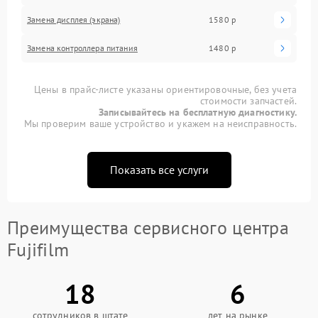
Замена дисплея (экрана)
1580 р
Замена контроллера питания
1480 р
Цены в прайс-листе указаны ориентировочные, без учета
стоимости запчастей.
Записывайтесь на бесплатную диагностику.
Мы проверим ваше устройство и укажем на неисправность.
Показать все услуги
Преимущества сервисного центра
Fujifilm
18
6
сотрудников в штате
лет на рынке