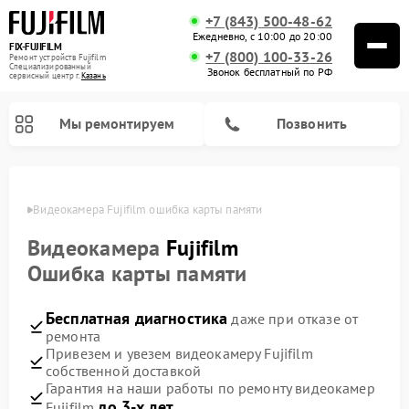
+7 (843) 500-48-62
Ежедневно, с 10:00 до 20:00
FIX-FUJIFILM
+7 (800) 100-33-26
Ремонт устройств Fujifilm
Специализированный
Звонок бесплатный по РФ
cервисный центр г.
Казань
Мы ремонтируем
Позвонить
азани
Видеокамера Fujifilm ошибка карты памяти
Видеокамера
Fujifilm
Ремонт цифровых биноклей Fujifilm
Ошибка карты памяти
Бесплатная диагностика
даже при отказе от
ремонта
Привезем и увезем видеокамеру Fujifilm
собственной доставкой
Гарантия на наши работы по ремонту видеокамер
до 3-х лет
Fujifilm