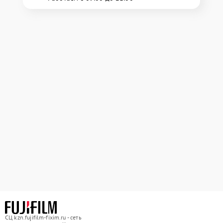
СЦ kzn.fujifilm-fixim.ru - сеть