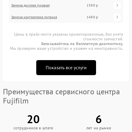
Замена дисплея (экрана)
1580 р
Замена контроллера питания
1480 р
Цены в прайс-листе указаны ориентировочные, без учета
стоимости запчастей.
Записывайтесь на бесплатную диагностику.
Мы проверим ваше устройство и укажем на неисправность.
Показать все услуги
Преимущества сервисного центра
Fujifilm
20
6
сотрудников в штате
лет на рынке