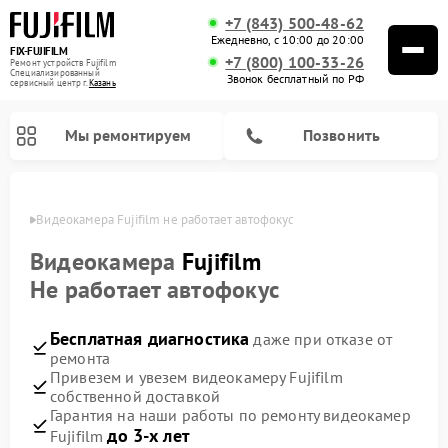
+7 (843) 500-48-62
Ежедневно, с 10:00 до 20:00
FIX-FUJIFILM
+7 (800) 100-33-26
Ремонт устройств Fujifilm
Специализированный
Звонок бесплатный по РФ
cервисный центр г.
Казань
Мы ремонтируем
Позвонить
азани
Видеокамера Fujifilm не работает автофокус
Видеокамера
Fujifilm
Не работает автофокус
Ремонт цифровых биноклей Fujifilm
Бесплатная диагностика
даже при отказе от
ремонта
Привезем и увезем видеокамеру Fujifilm
собственной доставкой
Гарантия на наши работы по ремонту видеокамер
до 3-х лет
Fujifilm