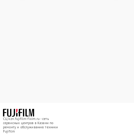
СЦ kzn.fujifilm-fixim.ru - сеть
сервисных центров в Казани по
ремонту и обслуживанию техники
Fujifilm