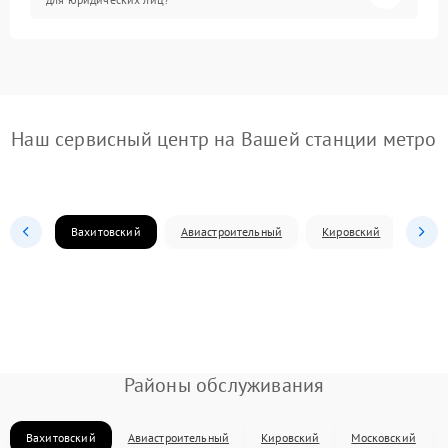
Наш сервисный центр на Вашей станции метро
Вахитовский
Авиастроительный
Кировский
Моск
Районы обслуживания
Вахитовский
Авиастроительный
Кировский
Московский