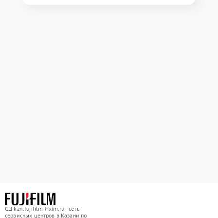
СЦ kzn.fujifilm-fixim.ru - сеть
сервисных центров в Казани по