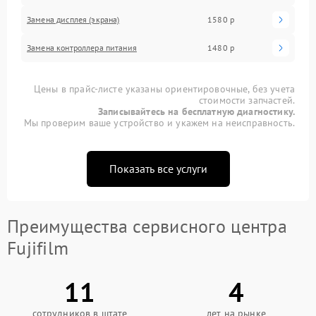
Замена дисплея (экрана)
1580 р
Замена контроллера питания
1480 р
Цены в прайс-листе указаны ориентировочные, без учета
стоимости запчастей.
Записывайтесь на бесплатную диагностику.
Мы проверим ваше устройство и укажем на неисправность.
Показать все услуги
Преимущества сервисного центра
Fujifilm
11
4
сотрудников в штате
лет на рынке