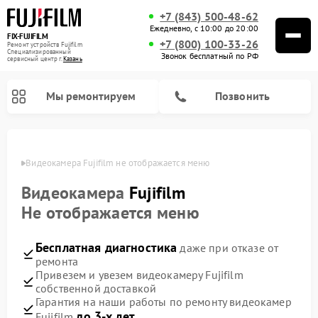
+7 (843) 500-48-62
Ежедневно, с 10:00 до 20:00
FIX-FUJIFILM
+7 (800) 100-33-26
Ремонт устройств Fujifilm
Специализированный
Звонок бесплатный по РФ
cервисный центр г.
Казань
Мы ремонтируем
Позвонить
азани
Видеокамера Fujifilm не отображается меню
Видеокамера
Fujifilm
Ремонт цифровых биноклей Fujifilm
Не отображается меню
Бесплатная диагностика
даже при отказе от
ремонта
Привезем и увезем видеокамеру Fujifilm
собственной доставкой
Гарантия на наши работы по ремонту видеокамер
до 3-х лет
Fujifilm