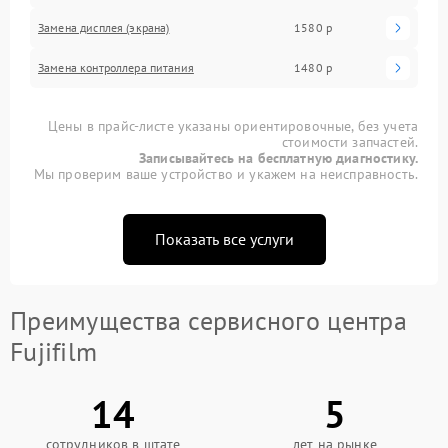
Замена дисплея (экрана)
1580 р
Замена контроллера питания
1480 р
Цены в прайс-листе указаны ориентировочные, без учета
стоимости запчастей.
Записывайтесь на бесплатную диагностику.
Мы проверим ваше устройство и укажем на неисправность.
Показать все услуги
Преимущества сервисного центра
Fujifilm
14
5
сотрудников в штате
лет на рынке