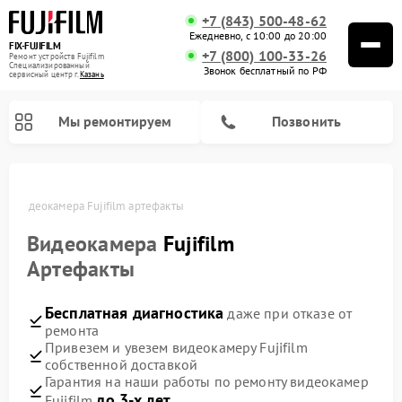
+7 (843) 500-48-62
Ежедневно, с 10:00 до 20:00
FIX-FUJIFILM
+7 (800) 100-33-26
Ремонт устройств Fujifilm
Специализированный
Звонок бесплатный по РФ
cервисный центр г.
Казань
Мы ремонтируем
Позвонить
ни
Видеокамера Fujifilm артефакты
Видеокамера
Fujifilm
Ремонт цифровых биноклей Fujifilm
Артефакты
Бесплатная диагностика
даже при отказе от
ремонта
Привезем и увезем видеокамеру Fujifilm
собственной доставкой
Гарантия на наши работы по ремонту видеокамер
до 3-х лет
Fujifilm