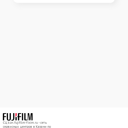
СЦ kzn.fujifilm-fixim.ru - сеть
сервисных центров в Казани по