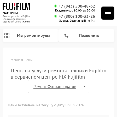
+7 (843) 500-48-62
Ежедневно, с 10:00 до 20:00
FIX-FUJIFILM
+7 (800) 100-33-26
Ремонт устройств Fujifilm
Специализированный
Звонок бесплатный по РФ
cервисный центр г.
Казань
Мы ремонтируем
Позвонить
главная
цены
Цены на услуги ремонта техники Fujifilm
в сервисном центре FIX-Fujifilm
Ремонт цифровых биноклей Fujifilm
Цены актуальны на текущую дату 08.08.2026