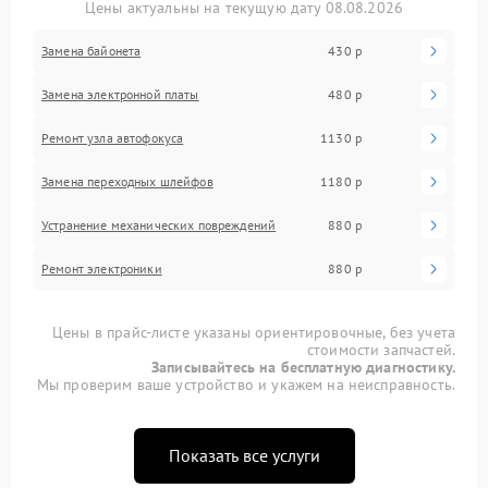
Цены актуальны на текущую дату 08.08.2026
Замена байонета
430 р
Замена электронной платы
480 р
Ремонт узла автофокуса
1130 р
Замена переходных шлейфов
1180 р
Устранение механических повреждений
880 р
Ремонт электроники
880 р
Цены в прайс-листе указаны ориентировочные, без учета
стоимости запчастей.
Записывайтесь на бесплатную диагностику.
Мы проверим ваше устройство и укажем на неисправность.
Показать все услуги