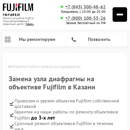
+7 (843) 500-48-62
Ежедневно, с 10:00 до 20:00
FIX-FUJIFILM
+7 (800) 100-33-26
Ремонт устройств Fujifilm
Специализированный
Звонок бесплатный по РФ
cервисный центр г.
Казань
Мы ремонтируем
Позвонить
Казани
Объектив Fujifilm замена узла диафрагмы
Замена узла диафрагмы на
Ремонт цифровых биноклей Fujifilm
объективе Fujifilm в Казани
Привезем и увезем объектив Fujifilm собственной
доставкой
Гарантия на наши работы по ремонту объективов
до 3-х лет
Fujifilm
Срочный ремонт объективов Fujifilm в течении
часа