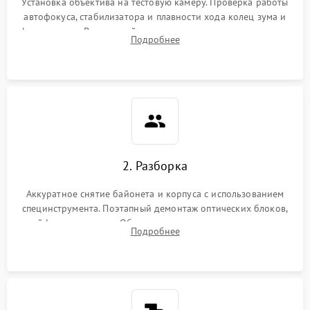
Установка объектива на тестовую камеру. Проверка работы
автофокуса, стабилизатора и плавности хода колец зума и
фокусировки. Визуальный осмотр линз на наличие царапин,
Подробнее
грибка, пыли и оценка состояния контактов байонета.
2. Разборка
Аккуратное снятие байонета и корпуса с использованием
специнструмента. Поэтапный демонтаж оптических блоков,
шлейфов и приводов. Обязательная маркировка положения
Подробнее
линзовых групп для сохранения заводской центровки при
сборке.