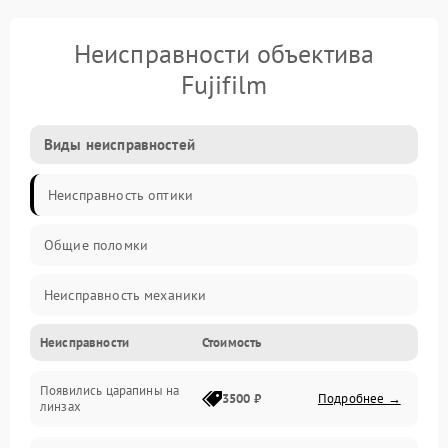
Неисправности объектива
Fujifilm
Виды неисправностей
Неисправность оптики
Общие поломки
Неисправность механики
Неисправности
Стоимость
Неисправность электроники (если объектив с мотором/
стабилизатором)
Появились царапины на
3500 ₽
Подробнее →
линзах
Прочие неисправности