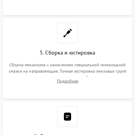
неисправного блока диафрагмы, датчиков положения или
поврежденных линз.
5. Сборка и юстировка
Сборка механизма с нанесением специальной геликоидной
смазки на направляющие. Точная юстировка линзовых групп
программным или механическим способом для устранения
Подробнее
бэк