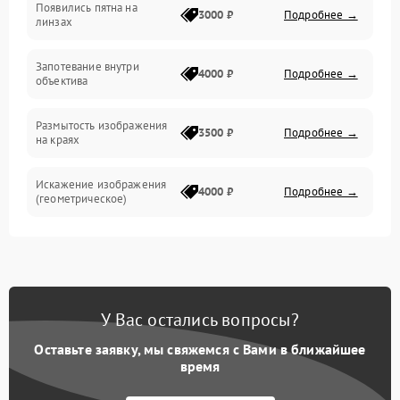
Появились пятна на
3000 ₽
Подробнее →
линзах
Запотевание внутри
4000 ₽
Подробнее →
объектива
Размытость изображения
3500 ₽
Подробнее →
на краях
Искажение изображения
4000 ₽
Подробнее →
(геометрическое)
Появление бликов или
3500 ₽
Подробнее →
ореолов
Проблемы с резкостью
У Вас остались вопросы?
при всех фокусных
4500 ₽
Подробнее →
расстояниях
Оставьте заявку, мы свяжемся с Вами в ближайшее
время