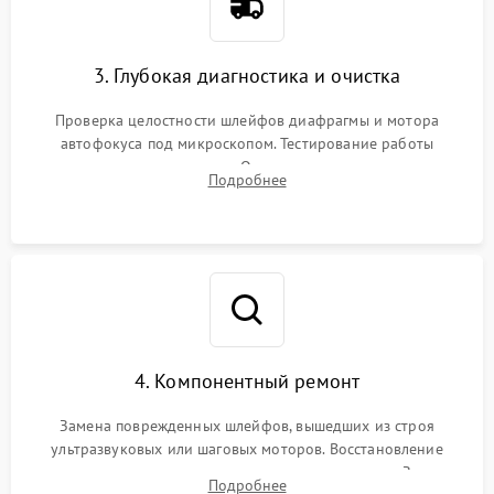
3. Глубокая диагностика и очистка
Проверка целостности шлейфов диафрагмы и мотора
автофокуса под микроскопом. Тестирование работы
электромагнитного привода. Очистка оптических элементов
Подробнее
от пыли, следов влаги и грибка спецрастворами без
повреждения просветления.
4. Компонентный ремонт
Замена поврежденных шлейфов, вышедших из строя
ультразвуковых или шаговых моторов. Восстановление
геометрии направляющих при заклинивании зума. Замена
Подробнее