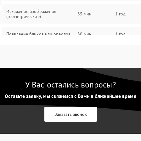
Искажение изображения
85 мин
1 год
(геометрическое)
Появление бликов или ореолов
80 мин
1 год
Проблемы с резкостью при всех
85 мин
1 год
фокусных расстояниях
У Вас остались вопросы?
Оставьте заявку, мы свяжемся с Вами в ближайшее время
Заказать звонок