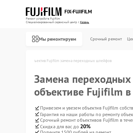
FIX-FUJIFILM
Ремонт устройств Fujifilm
Специализированный cервисный центр г.
Казань
Мы ремонтируем
Срочный ремонт
Це
ujifilm в Казани
Объектив Fujifilm замена переходных шлейфов
Замена переходных
Ремонт фотоаппаратов Fujifilm
Ремонт цифровых биноклей Fujifilm
объективе Fujifilm 
Привезем и увезем объектив Fujifilm собс
Гарантия на наши работы по ремонту объек
Срочный ремонт объективов Fujifilm в тече
20%
Скидка для вас до
Получите 1500 рублей на ремонт