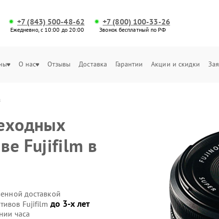
+7 (843) 500-48-62
+7 (800) 100-33-26
Ежедневно, с 10:00 до 20:00
Звонок бесплатный по РФ
ны
О нас
Отзывы
Доставка
Гарантии
Акции и скидки
Зая
в
реходных
е Fujifilm в
твенной доставкой
до 3-х лет
тивов Fujifilm
нии часа