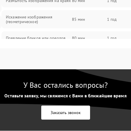
Размытость изображения на краях
80 мин
1 год
Искажение изображения
85 мин
1 год
(геометрическое)
Появление бликов или ореолов
80 мин
1 год
Проблемы с резкостью при всех
85 мин
1 год
фокусных расстояниях
У Вас остались вопросы?
Оставьте заявку, мы свяжемся с Вами в ближайшее время
Заказать звонок