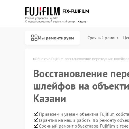
FIX-FUJIFILM
Ремонт устройств Fujifilm
Специализированный cервисный центр г.
Казань
Мы ремонтируем
Срочный ремонт
Це
ов Fujifilm в Казани
Объектив Fujifilm восстановление переходных шлейфо
Восстановление пе
Ремонт фотоаппаратов Fujifilm
Ремонт цифровых биноклей Fujifilm
шлейфов на объектив
Казани
Привезем и увезем объектив Fujifilm собс
Гарантия на наши работы по ремонту объек
Срочный ремонт объективов Fujifilm в тече