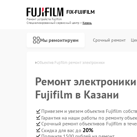
FIX-FUJIFILM
Ремонт устройств Fujifilm
Специализированный cервисный центр г.
Казань
Мы ремонтируем
Срочный ремонт
Це
ов Fujifilm в Казани
Объектив Fujifilm ремонт электроники
Ремонт электроники
Ремонт фотоаппаратов Fujifilm
Ремонт цифровых биноклей Fujifilm
Fujifilm в Казани
Привезем и увезем объектив Fujifilm собс
Гарантия на наши работы по ремонту объек
Срочный ремонт объективов Fujifilm в тече
20%
Скидка для вас до
Получите 1500 рублей на ремонт