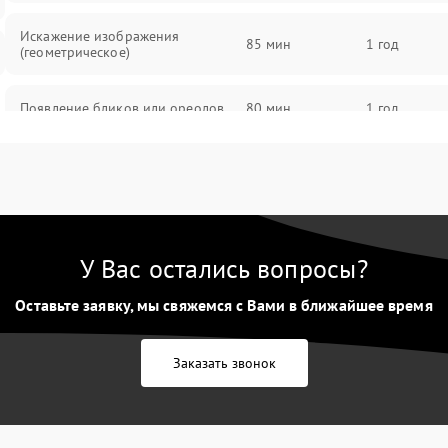
Искажение изображения
85 мин
1 год
(геометрическое)
Появление бликов или ореолов
80 мин
1 год
Проблемы с резкостью при всех
85 мин
1 год
фокусных расстояниях
У Вас остались вопросы?
Оставьте заявку, мы свяжемся с Вами в ближайшее время
Заказать звонок