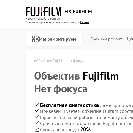
FIX-FUJIFILM
Ремонт устройств Fujifilm
Специализированный cервисный центр г.
Казань
Мы ремонтируем
Срочный ремонт
Це
ов Fujifilm в Казани
Объектив Fujifilm нет фокуса
Объектив
Fujifilm
Ремонт фотоаппаратов Fujifilm
Ремонт цифровых биноклей Fujifilm
Нет фокуса
Бесплатная диагностика
даже при отказ
Привезем и увезем объектив Fujifilm собс
Гарантия на наши работы по ремонту объек
Срочный ремонт объективов Fujifilm в тече
20%
Скидка для вас до