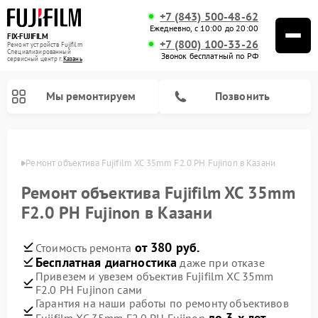
+7 (843) 500-48-62
Ежедневно, с 10:00 до 20:00
FIX-FUJIFILM
+7 (800) 100-33-26
Ремонт устройств Fujifilm
Специализированный
Звонок бесплатный по РФ
cервисный центр г.
Казань
Мы ремонтируем
Позвонить
Казани
Ремонт объектива Fujifilm XC 35mm F2.0 PH Fujinon в Казани
Ремонт объектива Fujifilm XC 35mm
Ремонт цифровых биноклей Fujifilm
F2.0 PH Fujinon в Казани
от 380 руб.
Стоимость ремонта
Бесплатная диагностика
даже при отказе
Привезем и увезем объектив Fujifilm XC 35mm
F2.0 PH Fujinon сами
Гарантия на наши работы по ремонту объективов
до 3-х лет
Fujifilm XC 35mm F2.0 PH Fujinon