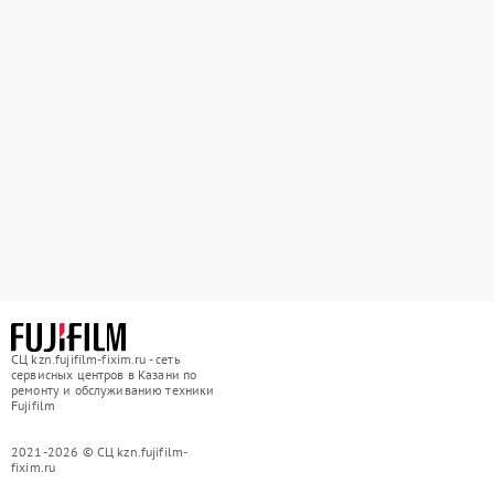
СЦ kzn.fujifilm-fixim.ru - сеть
сервисных центров в Казани по
ремонту и обслуживанию техники
Fujifilm
2021-2026 © СЦ kzn.fujifilm-
fixim.ru