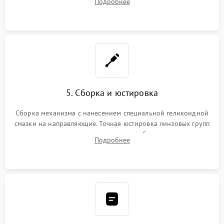
Подробнее
неисправного блока диафрагмы, датчиков положения или
поврежденных линз.
5. Сборка и юстировка
Сборка механизма с нанесением специальной геликоидной
смазки на направляющие. Точная юстировка линзовых групп
программным или механическим способом для устранения
Подробнее
бэк