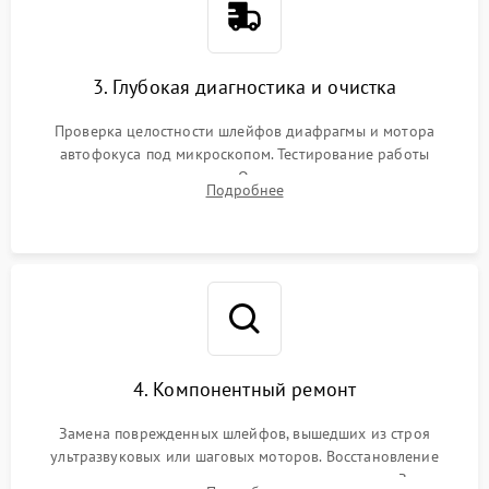
3. Глубокая диагностика и очистка
Проверка целостности шлейфов диафрагмы и мотора
автофокуса под микроскопом. Тестирование работы
электромагнитного привода. Очистка оптических элементов
Подробнее
от пыли, следов влаги и грибка спецрастворами без
повреждения просветления.
4. Компонентный ремонт
Замена поврежденных шлейфов, вышедших из строя
ультразвуковых или шаговых моторов. Восстановление
геометрии направляющих при заклинивании зума. Замена