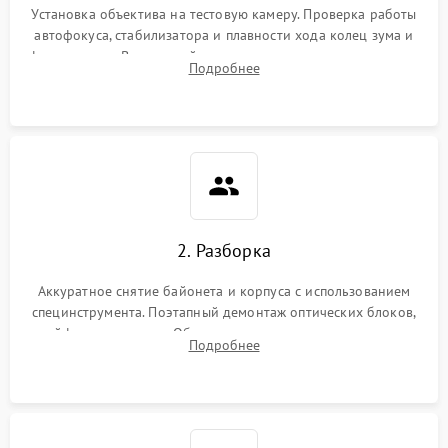
Установка объектива на тестовую камеру. Проверка работы
автофокуса, стабилизатора и плавности хода колец зума и
фокусировки. Визуальный осмотр линз на наличие царапин,
Подробнее
грибка, пыли и оценка состояния контактов байонета.
2. Разборка
Аккуратное снятие байонета и корпуса с использованием
специнструмента. Поэтапный демонтаж оптических блоков,
шлейфов и приводов. Обязательная маркировка положения
Подробнее
линзовых групп для сохранения заводской центровки при
сборке.