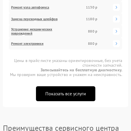
Ремонт узла автофокуса
1130 р
Замена переходных шлейфов
1180 р
Устранение механических
880 р
повреждений
Ремонт электроники
880 р
Цены в прайс-листе указаны ориентировочные, без учета
стоимости запчастей.
Записывайтесь на бесплатную диагностику.
Мы проверим ваше устройство и укажем на неисправность.
Показать все услуги
Преимущества сервисного центра