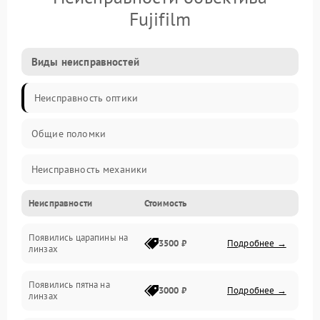
Fujifilm
Виды неисправностей
Неисправность оптики
Общие поломки
Неисправность механики
Неисправности
Стоимость
Неисправность электроники (если объектив с мотором/
стабилизатором)
Появились царапины на
3500 ₽
Подробнее →
линзах
Прочие неисправности
Появились пятна на
3000 ₽
Подробнее →
линзах