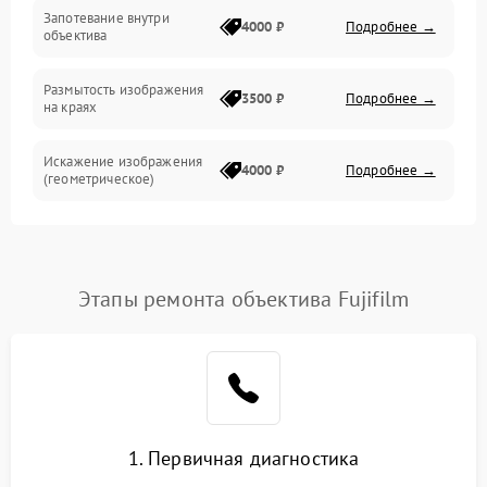
Запотевание внутри
4000 ₽
Подробнее →
объектива
Размытость изображения
3500 ₽
Подробнее →
на краях
Искажение изображения
4000 ₽
Подробнее →
(геометрическое)
Появление бликов или
3500 ₽
Подробнее →
ореолов
Этапы ремонта объектива Fujifilm
Проблемы с резкостью
при всех фокусных
4500 ₽
Подробнее →
расстояниях
1. Первичная диагностика