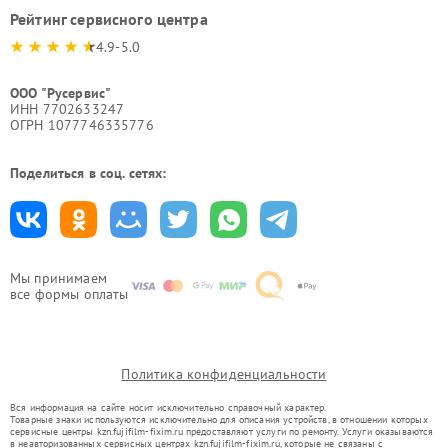
Рейтинг сервисного центра
4.9-5.0
ООО "Русервис"
ИНН 7702633247
ОГРН 1077746335776
Поделиться в соц. сетях:
Мы принимаем
все формы оплаты
Политика конфиденциальности
Вся информация на сайте носит исключительно справочный характер.
Товарные знаки используются исключительно для описания устройств, в отношении которых
сервисные центры kzn.fujifilm-fixim.ru предоставляют услуги по ремонту. Услуги оказываются
в неавторизованных сервисных центрах kzn.fujifilm-fixim.ru, которые не связаны с