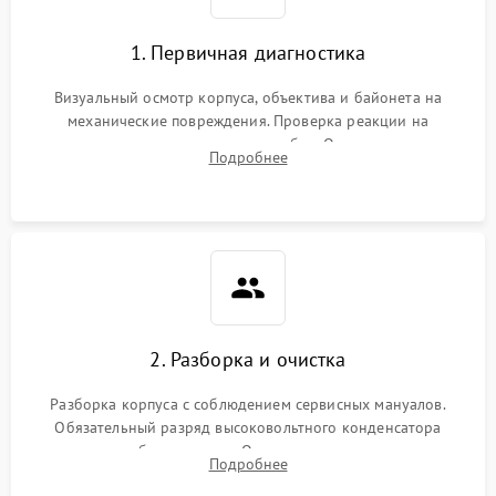
1. Первичная диагностика
Визуальный осмотр корпуса, объектива и байонета на
механические повреждения. Проверка реакции на
включение, считывание кодов ошибок. Оценка состояния
Подробнее
матрицы и затвора, проверка работы автофокуса и вспышки.
2. Разборка и очистка
Разборка корпуса с соблюдением сервисных мануалов.
Обязательный разряд высоковольтного конденсатора
вспышки для безопасности. Очистка внутренних узлов от
Подробнее
пыли, песка и следов влаги с помощью спецсредств.