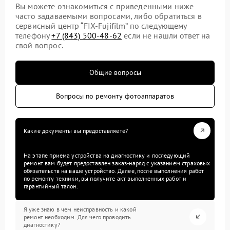
Вы можете ознакомиться с приведенными ниже
часто задаваемыми вопросами, либо обратиться в
сервисный центр “FIX-Fujifilm” по следующему
телефону
+7 (843) 500-48-62
если не нашли ответ на
свой вопрос.
Общие вопросы
Вопросы по ремонту фотоаппаратов
Какие документы вы предоставляете?
На этапе приема устройства на диагностику и последующий
ремонт вам будет предоставлен заказ-наряд с указанием страховых
обязательств на ваше устройство. Далее, после выполнения работ
по ремонту техники, вы получите акт выполненных работ и
гарантийный талон.
Я уже знаю в чем неисправность и какой
ремонт необходим. Для чего проводить
диагностику?