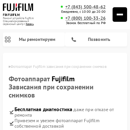
+7 (843) 500-48-62
Ежедневно, с 10:00 до 20:00
FIX-FUJIFILM
+7 (800) 100-33-26
Ремонт устройств Fujifilm
Специализированный
Звонок бесплатный по РФ
cервисный центр г.
Казань
Мы ремонтируем
Позвонить
азани
Фотоаппарат Fujifilm зависания при сохранении снимков
Фотоаппарат
Fujifilm
Ремонт цифровых биноклей Fujifilm
Зависания при сохранении
снимков
Бесплатная диагностика
даже при отказе от
ремонта
Привезем и увезем фотоаппарат Fujifilm
собственной доставкой