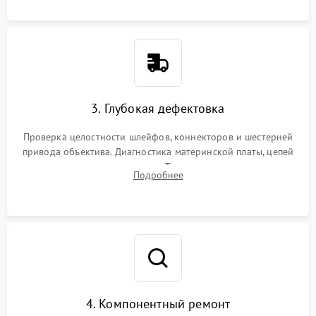
3. Глубокая дефектовка
Проверка целостности шлейфов, коннекторов и шестерней
привода объектива. Диагностика материнской платы, цепей
питания и картоприемника. Тестирование механизма
Подробнее
затвора и блока внутрикамерной стабилизации.
4. Компонентный ремонт