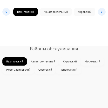
Вахитовский
Авиастроительный
Кировский
Моск
Районы обслуживания
Вахитовский
Авиастроительный
Кировский
Московский
Ново-Савиновский
Советский
Приволжский