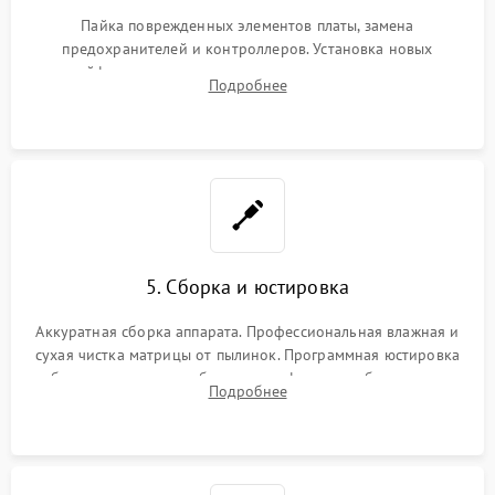
Пайка поврежденных элементов платы, замена
предохранителей и контроллеров. Установка новых
шлейфов, дисплея, механизма затвора или двигателя
Подробнее
автофокуса. Восстановление геометрии тубуса объектива
при заклинивании.
5. Сборка и юстировка
Аккуратная сборка аппарата. Профессиональная влажная и
сухая чистка матрицы от пылинок. Программная юстировка
рабочего отрезка, калибровка автофокуса, стабилизатора и
Подробнее
экспозамера с помощью сервисного ПО.