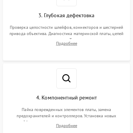
3. Глубокая дефектовка
Проверка целостности шлейфов, коннекторов и шестерней
привода объектива. Диагностика материнской платы, цепей
питания и картоприемника. Тестирование механизма
Подробнее
затвора и блока внутрикамерной стабилизации.
4. Компонентный ремонт
Пайка поврежденных элементов платы, замена
предохранителей и контроллеров. Установка новых
шлейфов, дисплея, механизма затвора или двигателя
Подробнее
автофокуса. Восстановление геометрии тубуса объектива