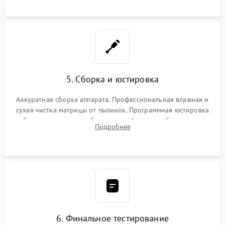
при заклинивании.
5. Сборка и юстировка
Аккуратная сборка аппарата. Профессиональная влажная и
сухая чистка матрицы от пылинок. Программная юстировка
рабочего отрезка, калибровка автофокуса, стабилизатора и
Подробнее
экспозамера с помощью сервисного ПО.
6. Финальное тестирование