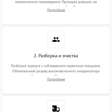
механические повреждения. Проверка реакции на
включение, считывание кодов ошибок. Оценка состояния
Подробнее
матрицы и затвора, проверка работы автофокуса и вспышки.
2. Разборка и очистка
Разборка корпуса с соблюдением сервисных мануалов.
Обязательный разряд высоковольтного конденсатора
вспышки для безопасности. Очистка внутренних узлов от
Подробнее
пыли, песка и следов влаги с помощью спецсредств.