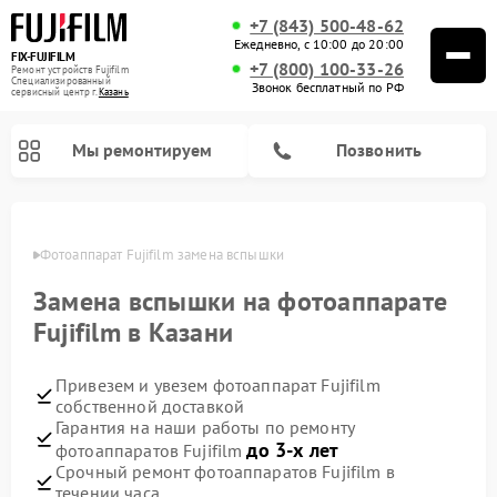
+7 (843) 500-48-62
Ежедневно, с 10:00 до 20:00
FIX-FUJIFILM
+7 (800) 100-33-26
Ремонт устройств Fujifilm
Специализированный
Звонок бесплатный по РФ
cервисный центр г.
Казань
Мы ремонтируем
Позвонить
азани
Фотоаппарат Fujifilm замена вспышки
Замена вспышки на фотоаппарате
Ремонт цифровых биноклей Fujifilm
Fujifilm в Казани
Привезем и увезем фотоаппарат Fujifilm
собственной доставкой
Гарантия на наши работы по ремонту
до 3-х лет
фотоаппаратов Fujifilm
Срочный ремонт фотоаппаратов Fujifilm в
течении часа