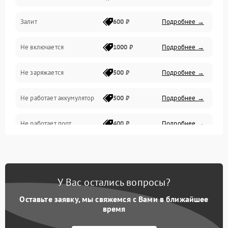
Залит
600 ₽
Подробнее →
Питание и питание цепей
Не включается
1000 ₽
Подробнее →
Проблемы с картами памяти
Не заряжается
500 ₽
Подробнее →
Объективы
Не работает аккумулятор
500 ₽
Подробнее →
Программные сбои
Не работает порт
400 ₽
Подробнее →
Коммуникации и интерфейсы
Сломана матрица
800 ₽
Подробнее →
У Вас остались вопросы?
Оставьте заявку, мы свяжемся с Вами в ближайшее
время