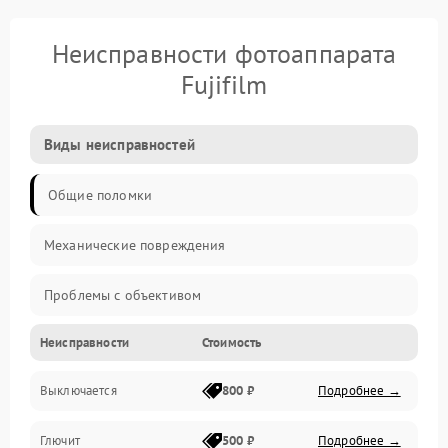
Неисправности фотоаппарата
Fujifilm
Виды неисправностей
Общие поломки
Механические повреждения
Проблемы с объективом
Неисправности
Стоимость
Электронные ошибки
Выключается
800 ₽
Подробнее →
Механические проблемы
Глючит
500 ₽
Подробнее →
Матрица и оптика