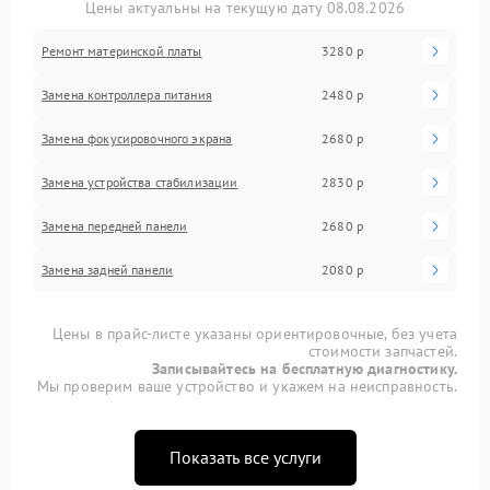
Цены актуальны на текущую дату 08.08.2026
Ремонт материнской платы
3280 р
Замена контроллера питания
2480 р
Замена фокусировочного экрана
2680 р
Замена устройства стабилизации
2830 р
Замена передней панели
2680 р
Замена задней панели
2080 р
Цены в прайс-листе указаны ориентировочные, без учета
стоимости запчастей.
Записывайтесь на бесплатную диагностику.
Мы проверим ваше устройство и укажем на неисправность.
Показать все услуги