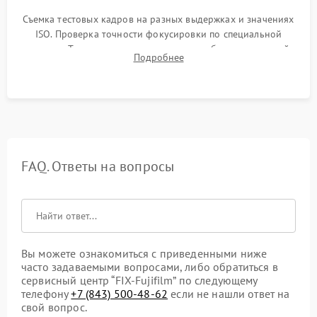
Съемка тестовых кадров на разных выдержках и значениях
ISO. Проверка точности фокусировки по специальной
мишени. Тест записи на карту памяти, работы встроенной
Подробнее
вспышки, микрофона и всех кнопок управления.
FAQ. Ответы на вопросы
Вы можете ознакомиться с приведенными ниже
часто задаваемыми вопросами, либо обратиться в
сервисный центр “FIX-Fujifilm” по следующему
телефону
+7 (843) 500-48-62
если не нашли ответ на
свой вопрос.