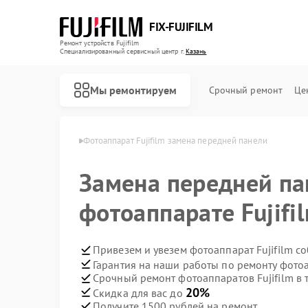
FIX-FUJIFILM
Ремонт устройств Fujifilm
Специализированный cервисный центр г.
Казань
Мы ремонтируем
Срочный ремонт
Це
в Fujifilm в Казани
Фотоаппарат Fujifilm замена передней панели
Замена передней па
Ремонт цифровых биноклей Fujifilm
фотоаппарате Fujifi
Привезем и увезем фотоаппарат Fujifilm с
Гарантия на наши работы по ремонту фотоа
Срочный ремонт фотоаппаратов Fujifilm в 
20%
Скидка для вас до
Получите 1500 рублей на ремонт