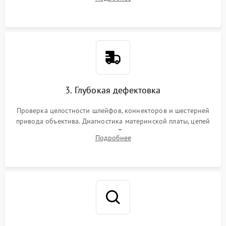
пыли, песка и следов влаги с помощью спецсредств.
3. Глубокая дефектовка
Проверка целостности шлейфов, коннекторов и шестерней
привода объектива. Диагностика материнской платы, цепей
питания и картоприемника. Тестирование механизма
Подробнее
затвора и блока внутрикамерной стабилизации.