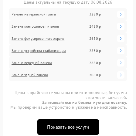
Цены актуальны на текущую дату 06.08.2026
Ремонт материнской платы
3280 р
Замена контроллера питания
2480 р
Замена фокусировочного экрана
2680 р
Замена устройства стабилизации
2830 р
Замена передней панели
2680 р
Замена задней панели
2080 р
Цены в прайс-листе указаны ориентировочные, без учета
стоимости запчастей.
Записывайтесь на бесплатную диагностику.
Мы проверим ваше устройство и укажем на неисправность.
Показать все услуги