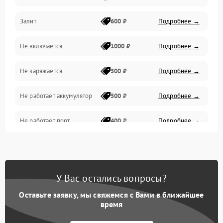
Залит
600 ₽
Подробнее →
Питание и питание цепей
Не включается
1000 ₽
Подробнее →
Проблемы с картами памяти
Не заряжается
500 ₽
Подробнее →
Объективы
Не работает аккумулятор
500 ₽
Подробнее →
Программные сбои
Не работает порт
400 ₽
Подробнее →
Коммуникации и интерфейсы
Сломана матрица
800 ₽
Подробнее →
У Вас остались вопросы?
Оставьте заявку, мы свяжемся с Вами в ближайшее
время