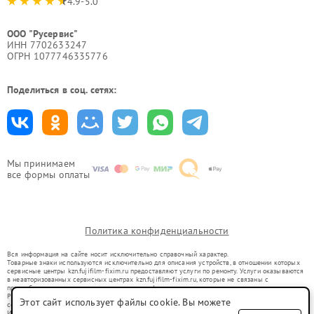
4.9-5.0
ООО "Русервис"
ИНН 7702633247
ОГРН 1077746335776
Поделиться в соц. сетях:
Мы принимаем
все формы оплаты
Политика конфиденциальности
Вся информация на сайте носит исключительно справочный характер.
Товарные знаки используются исключительно для описания устройств, в отношении которых
сервисные центры kzn.fujifilm-fixim.ru предоставляют услуги по ремонту. Услуги оказываются
в неавторизованных сервисных центрах kzn.fujifilm-fixim.ru, которые не связаны с
правообладателями товарных знаков или их официальными представителями.
Ремонт осуществляется для устройств, уже введенных в гражданский оборот в соответствии
Этот сайт использует файлы cookie. Вы можете
со статьей 1487 ГК РФ.
Использование товарных знаков не преследует цели индивидуализации услуг или введения