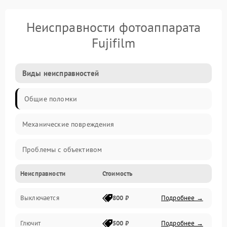
Неисправности фотоаппарата
Fujifilm
Виды неисправностей
Общие поломки
Механические повреждения
Проблемы с объективом
Неисправности
Стоимость
Электронные ошибки
Выключается
800 ₽
Подробнее →
Механические проблемы
Глючит
500 ₽
Подробнее →
Матрица и оптика