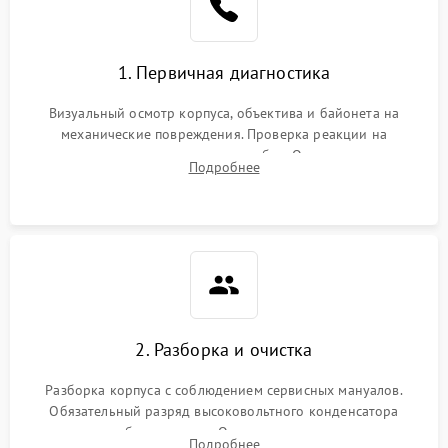
1. Первичная диагностика
Визуальный осмотр корпуса, объектива и байонета на
механические повреждения. Проверка реакции на
включение, считывание кодов ошибок. Оценка состояния
Подробнее
матрицы и затвора, проверка работы автофокуса и вспышки.
2. Разборка и очистка
Разборка корпуса с соблюдением сервисных мануалов.
Обязательный разряд высоковольтного конденсатора
вспышки для безопасности. Очистка внутренних узлов от
Подробнее