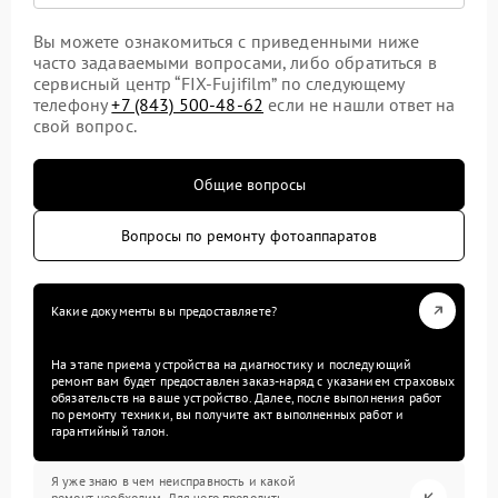
Вы можете ознакомиться с приведенными ниже
часто задаваемыми вопросами, либо обратиться в
сервисный центр “FIX-Fujifilm” по следующему
телефону
+7 (843) 500-48-62
если не нашли ответ на
свой вопрос.
Общие вопросы
Вопросы по ремонту фотоаппаратов
Какие документы вы предоставляете?
На этапе приема устройства на диагностику и последующий
ремонт вам будет предоставлен заказ-наряд с указанием страховых
обязательств на ваше устройство. Далее, после выполнения работ
по ремонту техники, вы получите акт выполненных работ и
гарантийный талон.
Я уже знаю в чем неисправность и какой
ремонт необходим. Для чего проводить