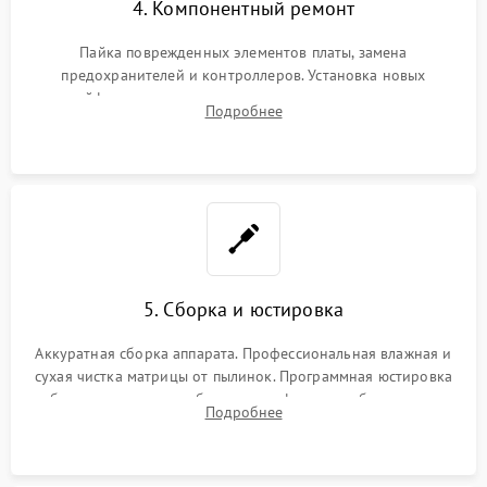
4. Компонентный ремонт
Пайка поврежденных элементов платы, замена
предохранителей и контроллеров. Установка новых
шлейфов, дисплея, механизма затвора или двигателя
Подробнее
автофокуса. Восстановление геометрии тубуса объектива
при заклинивании.
5. Сборка и юстировка
Аккуратная сборка аппарата. Профессиональная влажная и
сухая чистка матрицы от пылинок. Программная юстировка
рабочего отрезка, калибровка автофокуса, стабилизатора и
Подробнее
экспозамера с помощью сервисного ПО.