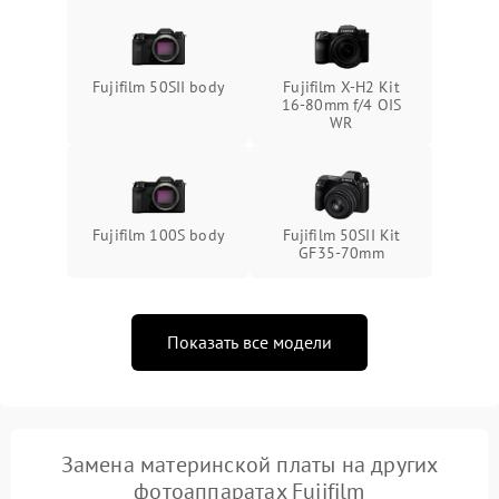
Fujifilm 50SII body
Fujifilm X-H2 Kit
16-80mm f/4 OIS
WR
Fujifilm 100S body
Fujifilm 50SII Kit
GF35-70mm
Показать все модели
Замена материнской платы на других
фотоаппаратах Fujifilm