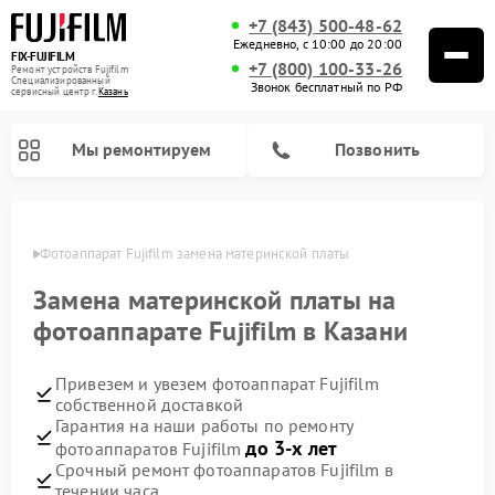
+7 (843) 500-48-62
Ежедневно, с 10:00 до 20:00
FIX-FUJIFILM
+7 (800) 100-33-26
Ремонт устройств Fujifilm
Специализированный
Звонок бесплатный по РФ
cервисный центр г.
Казань
Мы ремонтируем
Позвонить
азани
Фотоаппарат Fujifilm замена материнской платы
Замена материнской платы на
Ремонт цифровых биноклей Fujifilm
фотоаппарате Fujifilm в Казани
Привезем и увезем фотоаппарат Fujifilm
собственной доставкой
Гарантия на наши работы по ремонту
до 3-х лет
фотоаппаратов Fujifilm
Срочный ремонт фотоаппаратов Fujifilm в
течении часа