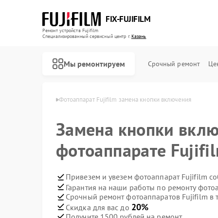
FIX-FUJIFILM
Ремонт устройств Fujifilm
Специализированный cервисный центр г.
Казань
Мы ремонтируем
Срочный ремонт
Це
в Fujifilm в Казани
Фотоаппарат Fujifilm замена кнопки включения
Замена кнопки вклю
Ремонт цифровых биноклей Fujifilm
фотоаппарате Fujifi
Привезем и увезем фотоаппарат Fujifilm с
Гарантия на наши работы по ремонту фотоа
Срочный ремонт фотоаппаратов Fujifilm в 
20%
Скидка для вас до
Получите 1500 рублей на ремонт