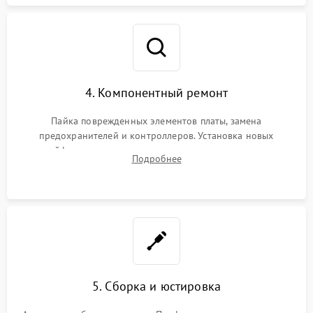
4. Компонентный ремонт
Пайка поврежденных элементов платы, замена
предохранителей и контроллеров. Установка новых
шлейфов, дисплея, механизма затвора или двигателя
Подробнее
автофокуса. Восстановление геометрии тубуса объектива
при заклинивании.
5. Сборка и юстировка