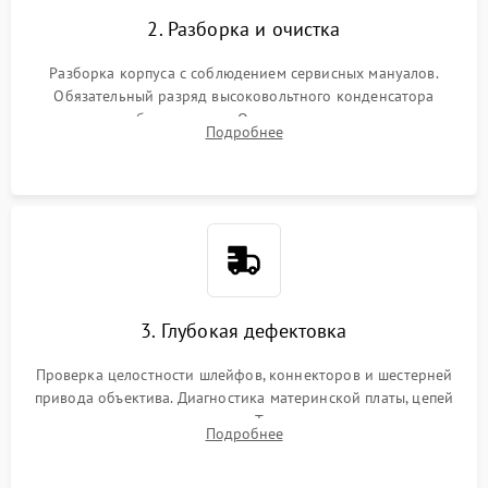
2. Разборка и очистка
Разборка корпуса с соблюдением сервисных мануалов.
Обязательный разряд высоковольтного конденсатора
вспышки для безопасности. Очистка внутренних узлов от
Подробнее
пыли, песка и следов влаги с помощью спецсредств.
3. Глубокая дефектовка
Проверка целостности шлейфов, коннекторов и шестерней
привода объектива. Диагностика материнской платы, цепей
питания и картоприемника. Тестирование механизма
Подробнее
затвора и блока внутрикамерной стабилизации.