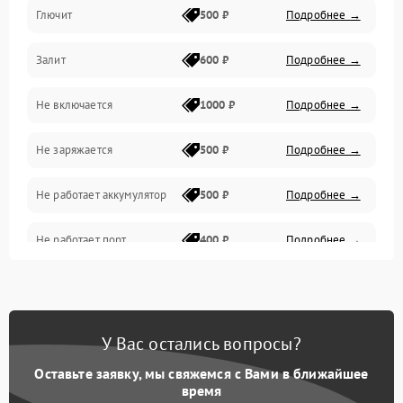
Глючит
500 ₽
Подробнее →
Матрица и оптика
Залит
600 ₽
Подробнее →
Питание и питание цепей
Не включается
1000 ₽
Подробнее →
Проблемы с картами памяти
Не заряжается
500 ₽
Подробнее →
Объективы
Не работает аккумулятор
500 ₽
Подробнее →
Программные сбои
Не работает порт
400 ₽
Подробнее →
Коммуникации и интерфейсы
Сломана матрица
800 ₽
Подробнее →
У Вас остались вопросы?
Оставьте заявку, мы свяжемся с Вами в ближайшее
время