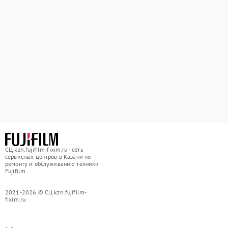
СЦ kzn.fujifilm-fixim.ru - сеть
сервисных центров в Казани по
ремонту и обслуживанию техники
Fujifilm
2021-2026 © СЦ kzn.fujifilm-
fixim.ru