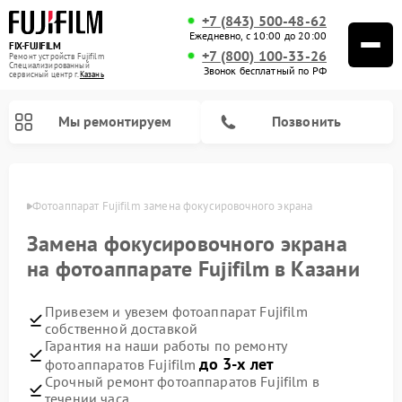
+7 (843) 500-48-62
Ежедневно, с 10:00 до 20:00
FIX-FUJIFILM
+7 (800) 100-33-26
Ремонт устройств Fujifilm
Специализированный
Звонок бесплатный по РФ
cервисный центр г.
Казань
Мы ремонтируем
Позвонить
азани
Фотоаппарат Fujifilm замена фокусировочного экрана
Замена фокусировочного экрана
Ремонт цифровых биноклей Fujifilm
на фотоаппарате Fujifilm в Казани
Привезем и увезем фотоаппарат Fujifilm
собственной доставкой
Гарантия на наши работы по ремонту
до 3-х лет
фотоаппаратов Fujifilm
Срочный ремонт фотоаппаратов Fujifilm в
течении часа