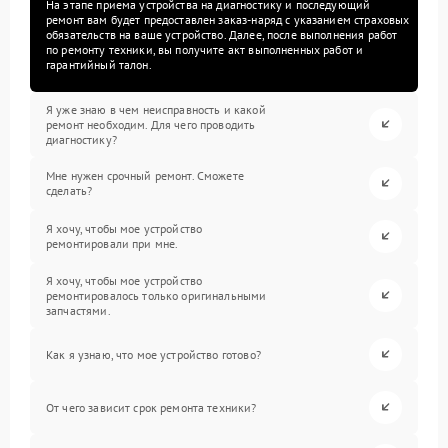
На этапе приема устройства на диагностику и последующий
ремонт вам будет предоставлен заказ-наряд с указанием страховых
обязательств на ваше устройство. Далее, после выполнения работ
по ремонту техники, вы получите акт выполненных работ и
гарантийный талон.
Я уже знаю в чем неисправность и какой
ремонт необходим. Для чего проводить
диагностику?
Мне нужен срочный ремонт. Сможете
сделать?
Я хочу, чтобы мое устройство
ремонтировали при мне.
Я хочу, чтобы мое устройство
ремонтировалось только оригинальными
запчастями.
Как я узнаю, что мое устройство готово?
От чего зависит срок ремонта техники?