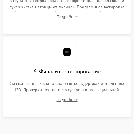
Аккуратная сборка аппарата. Профессиональная влажная и
сухая чистка матрицы от пылинок. Программная юстировка
рабочего отрезка, калибровка автофокуса, стабилизатора и
Подробнее
экспозамера с помощью сервисного ПО.
6. Финальное тестирование
Съемка тестовых кадров на разных выдержках и значениях
ISO. Проверка точности фокусировки по специальной
мишени. Тест записи на карту памяти, работы встроенной
Подробнее
вспышки, микрофона и всех кнопок управления.