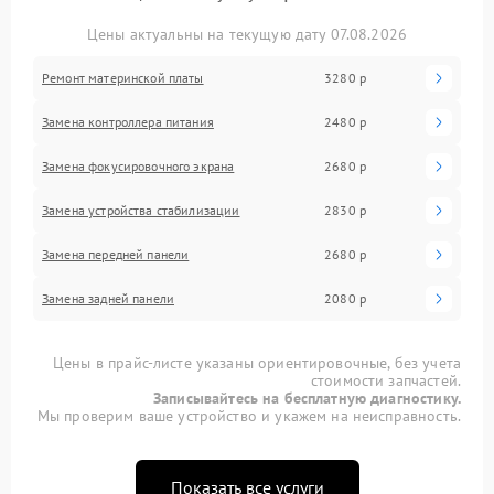
Цены актуальны на текущую дату 07.08.2026
Ремонт материнской платы
3280 р
Замена контроллера питания
2480 р
Замена фокусировочного экрана
2680 р
Замена устройства стабилизации
2830 р
Замена передней панели
2680 р
Замена задней панели
2080 р
Цены в прайс-листе указаны ориентировочные, без учета
стоимости запчастей.
Записывайтесь на бесплатную диагностику.
Мы проверим ваше устройство и укажем на неисправность.
Показать все услуги