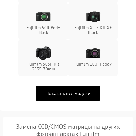
Fujifilm 50R Body
Fujifilm X-T5 Kit XF
Black
Black
Fujifilm 50SII Kit
Fujifilm 100 II body
GF35-70mm
Показать все модели
Замена CCD/CMOS матрицы на других
фотоаппаратах Fujifilm