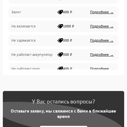
Залит
600 ₽
Подробнее →
Питание и питание цепей
Не включается
1000 ₽
Подробнее →
Проблемы с картами памяти
Не заряжается
500 ₽
Подробнее →
Объективы
Не работает аккумулятор
500 ₽
Подробнее →
Программные сбои
Не работает порт
400 ₽
Подробнее →
Коммуникации и интерфейсы
Сломана матрица
800 ₽
Подробнее →
У Вас остались вопросы?
Оставьте заявку, мы свяжемся с Вами в ближайшее
время