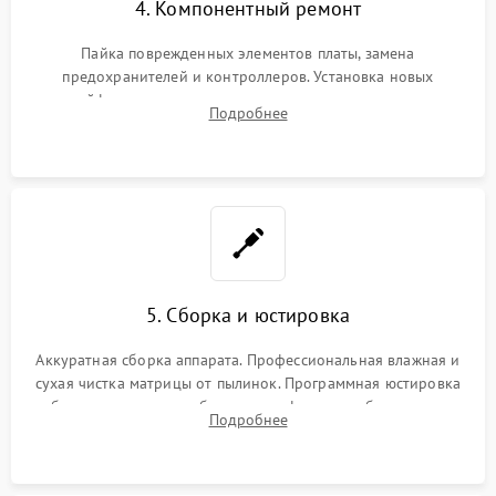
4. Компонентный ремонт
Пайка поврежденных элементов платы, замена
предохранителей и контроллеров. Установка новых
шлейфов, дисплея, механизма затвора или двигателя
Подробнее
автофокуса. Восстановление геометрии тубуса объектива
при заклинивании.
5. Сборка и юстировка
Аккуратная сборка аппарата. Профессиональная влажная и
сухая чистка матрицы от пылинок. Программная юстировка
рабочего отрезка, калибровка автофокуса, стабилизатора и
Подробнее
экспозамера с помощью сервисного ПО.