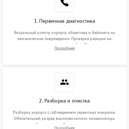
1. Первичная диагностика
Визуальный осмотр корпуса, объектива и байонета на
механические повреждения. Проверка реакции на
включение, считывание кодов ошибок. Оценка состояния
Подробнее
матрицы и затвора, проверка работы автофокуса и вспышки.
2. Разборка и очистка
Разборка корпуса с соблюдением сервисных мануалов.
Обязательный разряд высоковольтного конденсатора
вспышки для безопасности. Очистка внутренних узлов от
Подробнее