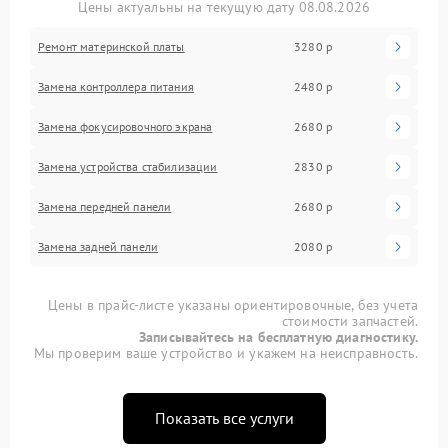
Цены актуальны на текущую дату 08.08.2026
Ремонт материнской платы
3280 р
Замена контроллера питания
2480 р
Замена фокусировочного экрана
2680 р
Замена устройства стабилизации
2830 р
Замена передней панели
2680 р
Замена задней панели
2080 р
Цены в прайс-листе указаны ориентировочные, без учета
стоимости запчастей.
Записывайтесь на бесплатную диагностику.
Мы проверим ваше устройство и укажем на неисправность.
Показать все услуги