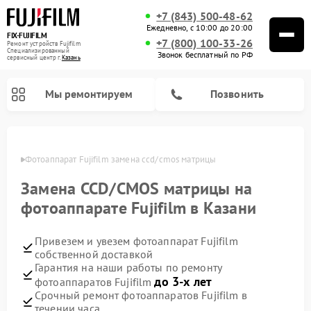
+7 (843) 500-48-62
Ежедневно, с 10:00 до 20:00
FIX-FUJIFILM
+7 (800) 100-33-26
Ремонт устройств Fujifilm
Специализированный
Звонок бесплатный по РФ
cервисный центр г.
Казань
Мы ремонтируем
Позвонить
азани
Фотоаппарат Fujifilm замена ccd/cmos матрицы
Замена CCD/CMOS матрицы на
Ремонт цифровых биноклей Fujifilm
фотоаппарате Fujifilm в Казани
Привезем и увезем фотоаппарат Fujifilm
собственной доставкой
Гарантия на наши работы по ремонту
до 3-х лет
фотоаппаратов Fujifilm
Срочный ремонт фотоаппаратов Fujifilm в
течении часа