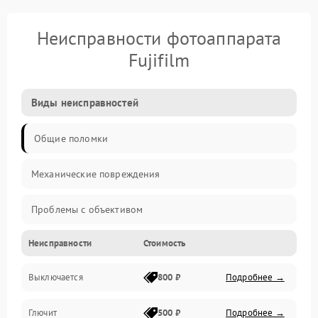
Неисправности фотоаппарата
Fujifilm
Виды неисправностей
Общие поломки
Механические повреждения
Проблемы с объективом
Неисправности
Стоимость
Электронные ошибки
Выключается
800 ₽
Подробнее →
Механические проблемы
Глючит
500 ₽
Подробнее →
Матрица и оптика