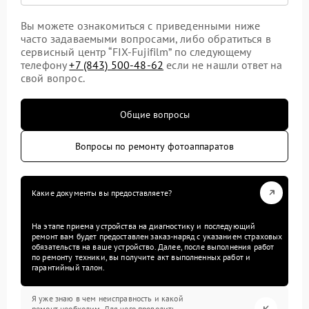
Вы можете ознакомиться с приведенными ниже
часто задаваемыми вопросами, либо обратиться в
сервисный центр “FIX-Fujifilm” по следующему
телефону
+7 (843) 500-48-62
если не нашли ответ на
свой вопрос.
Общие вопросы
Вопросы по ремонту фотоаппаратов
Какие документы вы предоставляете?
На этапе приема устройства на диагностику и последующий
ремонт вам будет предоставлен заказ-наряд с указанием страховых
обязательств на ваше устройство. Далее, после выполнения работ
по ремонту техники, вы получите акт выполненных работ и
гарантийный талон.
Я уже знаю в чем неисправность и какой
ремонт необходим. Для чего проводить