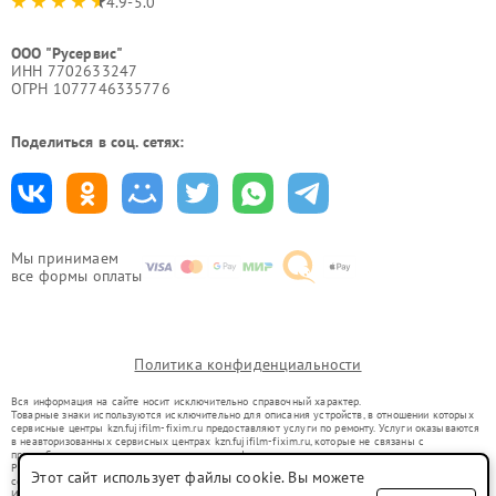
4.9-5.0
ООО "Русервис"
ИНН 7702633247
ОГРН 1077746335776
Поделиться в соц. сетях:
Мы принимаем
все формы оплаты
Политика конфиденциальности
Вся информация на сайте носит исключительно справочный характер.
Товарные знаки используются исключительно для описания устройств, в отношении которых
сервисные центры kzn.fujifilm-fixim.ru предоставляют услуги по ремонту. Услуги оказываются
в неавторизованных сервисных центрах kzn.fujifilm-fixim.ru, которые не связаны с
правообладателями товарных знаков или их официальными представителями.
Ремонт осуществляется для устройств, уже введенных в гражданский оборот в соответствии
Этот сайт использует файлы cookie. Вы можете
со статьей 1487 ГК РФ.
Использование товарных знаков не преследует цели индивидуализации услуг или введения