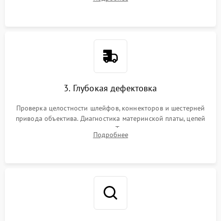
пыли, песка и следов влаги с помощью спецсредств.
3. Глубокая дефектовка
Проверка целостности шлейфов, коннекторов и шестерней
привода объектива. Диагностика материнской платы, цепей
питания и картоприемника. Тестирование механизма
Подробнее
затвора и блока внутрикамерной стабилизации.