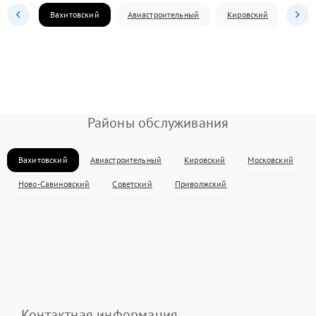
Вахитовский
Авиастроительный
Кировский
Моск
Районы обслуживания
Вахитовский
Авиастроительный
Кировский
Московский
Ново-Савиновский
Советский
Приволжский
Контактная информация