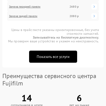
Замена передней панели
2680 р
Замена задней панели
2080 р
Цены в прайс-листе указаны ориентировочные, без учета
стоимости запчастей.
Записывайтесь на бесплатную диагностику.
Мы проверим ваше устройство и укажем на неисправность.
Показать все услуги
Преимущества сервисного центра
Fujifilm
14
6
сотрудников в штате
лет на рынке