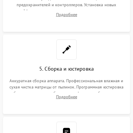
предохранителей и контроллеров. Установка новых
шлейфов, дисплея, механизма затвора или двигателя
Подробнее
автофокуса. Восстановление геометрии тубуса объектива
при заклинивании.
5. Сборка и юстировка
Аккуратная сборка аппарата. Профессиональная влажная и
сухая чистка матрицы от пылинок. Программная юстировка
рабочего отрезка, калибровка автофокуса, стабилизатора и
Подробнее
экспозамера с помощью сервисного ПО.