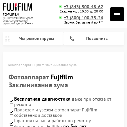
+7 (843) 500-48-62
Ежедневно, с 10:00 до 20:00
FIX-FUJIFILM
+7 (800) 100-33-26
Ремонт устройств Fujifilm
Специализированный
Звонок бесплатный по РФ
cервисный центр г.
Казань
Мы ремонтируем
Позвонить
азани
Фотоаппарат Fujifilm заклинивание зума
Фотоаппарат
Fujifilm
Ремонт цифровых биноклей Fujifilm
Заклинивание зума
Бесплатная диагностика
даже при отказе от
ремонта
Привезем и увезем фотоаппарат Fujifilm
собственной доставкой
Гарантия на наши работы по ремонту
до 3-х лет
фотоаппаратов Fujifilm