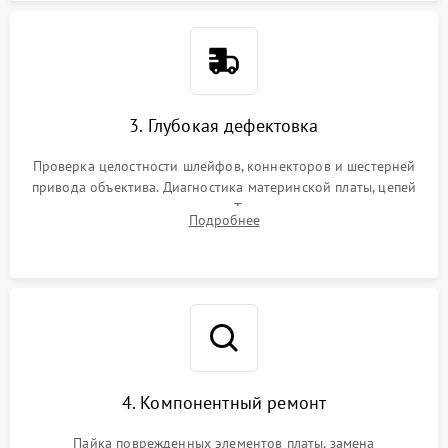
3. Глубокая дефектовка
Проверка целостности шлейфов, коннекторов и шестерней
привода объектива. Диагностика материнской платы, цепей
питания и картоприемника. Тестирование механизма
Подробнее
затвора и блока внутрикамерной стабилизации.
4. Компонентный ремонт
Пайка поврежденных элементов платы, замена