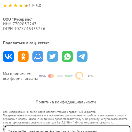
4.9-5.0
ООО "Русервис"
ИНН 7702633247
ОГРН 1077746335776
Поделиться в соц. сетях:
Мы принимаем
все формы оплаты
Политика конфиденциальности
Вся информация на сайте носит исключительно справочный характер.
Товарные знаки используются исключительно для описания устройств, в отношении которых
сервисные центры kzn.fujifilm-fixim.ru предоставляют услуги по ремонту. Услуги оказываются
в неавторизованных сервисных центрах kzn.fujifilm-fixim.ru, которые не связаны с
правообладателями товарных знаков или их официальными представителями.
Ремонт осуществляется для устройств, уже введенных в гражданский оборот в соответствии