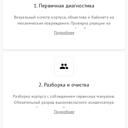
1. Первичная диагностика
Визуальный осмотр корпуса, объектива и байонета на
механические повреждения. Проверка реакции на
включение, считывание кодов ошибок. Оценка состояния
Подробнее
матрицы и затвора, проверка работы автофокуса и вспышки.
2. Разборка и очистка
Разборка корпуса с соблюдением сервисных мануалов.
Обязательный разряд высоковольтного конденсатора
вспышки для безопасности. Очистка внутренних узлов от
Подробнее
пыли, песка и следов влаги с помощью спецсредств.