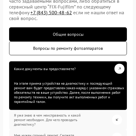
часто задаваемыми вопросами, либо обратиться в
сервисный центр “FIX-Fujifilm” по следующему
телефону
+7 (843) 500-48-62
если не нашли ответ на
свой вопрос.
Общие вопросы
Вопросы по ремонту фотоаппаратов
Какие документы вы предоставляете?
На этапе приема устройства на диагностику и последующий
ремонт вам будет предоставлен заказ-наряд с указанием страховых
обязательств на ваше устройство. Далее, после выполнения работ
по ремонту техники, вы получите акт выполненных работ и
гарантийный талон.
Я уже знаю в чем неисправность и какой
ремонт необходим. Для чего проводить
диагностику?
Мне нужен срочный ремонт. Сможете