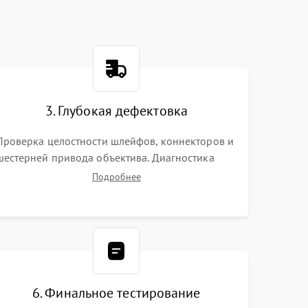
3. Глубокая дефектовка
Проверка целостности шлейфов, коннекторов и
шестерней привода объектива. Диагностика
материнской платы, цепей питания и
Подробнее
картоприемника. Тестирование механизма
затвора и блока внутрикамерной стабилизации.
6. Финальное тестирование