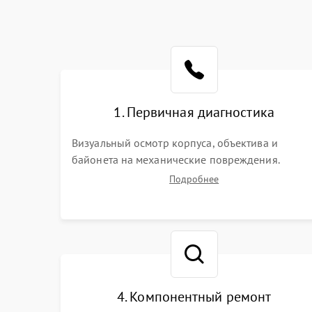
1. Первичная диагностика
Визуальный осмотр корпуса, объектива и
байонета на механические повреждения.
Проверка реакции на включение, считывание
Подробнее
кодов ошибок. Оценка состояния матрицы и
затвора, проверка работы автофокуса и
вспышки.
4. Компонентный ремонт