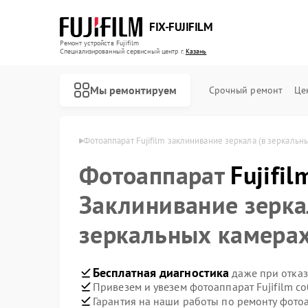
FIX-FUJIFILM
Ремонт устройств Fujifilm
Специализированный cервисный центр г.
Казань
Мы ремонтируем
Срочный ремонт
Це
в Fujifilm в Казани
Фотоаппарат Fujifilm заклинивание зеркала (в зеркальн
Фотоаппарат
Fujifil
Ремонт цифровых биноклей Fujifilm
Заклинивание зерка
зеркальных камерах
Бесплатная диагностика
даже при отказ
Привезем и увезем фотоаппарат Fujifilm с
Гарантия на наши работы по ремонту фотоа