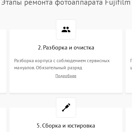
Этапы ремонта фотоаппарата Fujifilm
2. Разборка и очистка
Разборка корпуса с соблюдением сервисных
мануалов. Обязательный разряд
высоковольтного конденсатора вспышки для
Подробнее
безопасности. Очистка внутренних узлов от
пыли, песка и следов влаги с помощью
спецсредств.
5. Сборка и юстировка