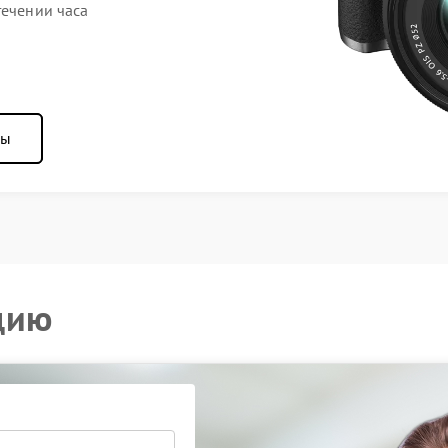
течении часа
ны
цию