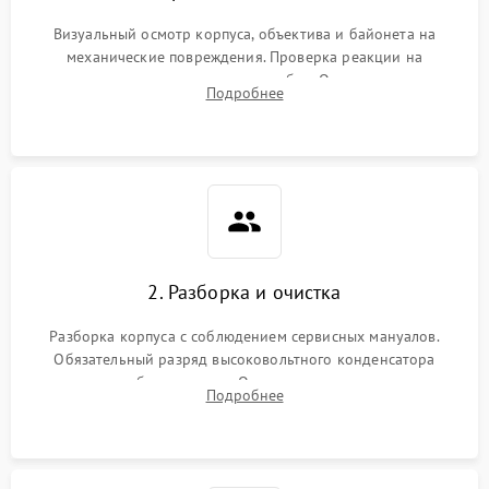
Визуальный осмотр корпуса, объектива и байонета на
механические повреждения. Проверка реакции на
включение, считывание кодов ошибок. Оценка состояния
Подробнее
матрицы и затвора, проверка работы автофокуса и вспышки.
2. Разборка и очистка
Разборка корпуса с соблюдением сервисных мануалов.
Обязательный разряд высоковольтного конденсатора
вспышки для безопасности. Очистка внутренних узлов от
Подробнее
пыли, песка и следов влаги с помощью спецсредств.