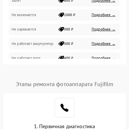
Залит
600 ₽
Подробнее →
Питание и питание цепей
Не включается
1000 ₽
Подробнее →
Проблемы с картами памяти
Не заряжается
500 ₽
Подробнее →
Объективы
Не работает аккумулятор
500 ₽
Подробнее →
Программные сбои
Не работает порт
400 ₽
Подробнее →
Коммуникации и интерфейсы
Сломана матрица
800 ₽
Подробнее →
Этапы ремонта фотоаппарата Fujifilm
1. Первичная диагностика