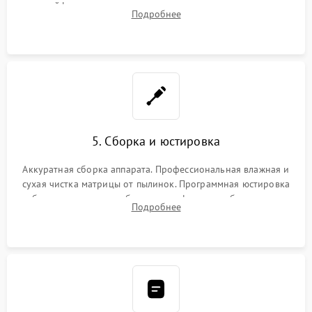
шлейфов, дисплея, механизма затвора или двигателя
Подробнее
автофокуса. Восстановление геометрии тубуса объектива
при заклинивании.
5. Сборка и юстировка
Аккуратная сборка аппарата. Профессиональная влажная и
сухая чистка матрицы от пылинок. Программная юстировка
рабочего отрезка, калибровка автофокуса, стабилизатора и
Подробнее
экспозамера с помощью сервисного ПО.