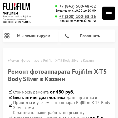
+7 (843) 500-48-62
Ежедневно, с 10:00 до 20:00
FIX-FUJIFILM
+7 (800) 100-33-26
Ремонт устройств Fujifilm
Специализированный
Звонок бесплатный по РФ
cервисный центр г.
Казань
Мы ремонтируем
Позвонить
азани
Ремонт фотоаппарата Fujifilm X-T5 Body Silver в Казани
Ремонт фотоаппарата Fujifilm X-T5
Ремонт цифровых биноклей Fujifilm
Body Silver в Казани
от 480 руб.
Стоимость ремонта
Бесплатная диагностика
даже при отказе
Привезем и увезем фотоаппарат Fujifilm X-T5 Body
Silver сами
Гарантия на наши работы по ремонту
до 3-х
фотоаппаратов Fujifilm X-T5 Body Silver