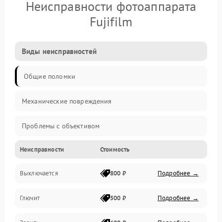
Неисправности фотоаппарата
Fujifilm
Виды неисправностей
Общие поломки
Механические повреждения
Проблемы с объективом
Неисправности
Стоимость
Электронные ошибки
Выключается
800 ₽
Подробнее →
Механические проблемы
Глючит
500 ₽
Подробнее →
Матрица и оптика