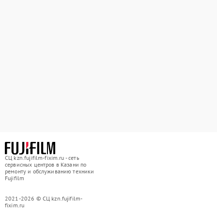
СЦ kzn.fujifilm-fixim.ru - сеть
сервисных центров в Казани по
ремонту и обслуживанию техники
Fujifilm
2021-2026 © СЦ kzn.fujifilm-
fixim.ru