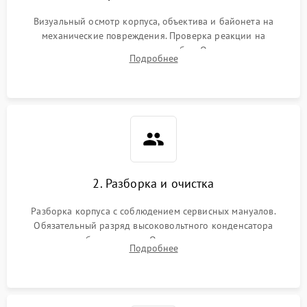
Визуальный осмотр корпуса, объектива и байонета на
механические повреждения. Проверка реакции на
включение, считывание кодов ошибок. Оценка состояния
Подробнее
матрицы и затвора, проверка работы автофокуса и вспышки.
2. Разборка и очистка
Разборка корпуса с соблюдением сервисных мануалов.
Обязательный разряд высоковольтного конденсатора
вспышки для безопасности. Очистка внутренних узлов от
Подробнее
пыли, песка и следов влаги с помощью спецсредств.