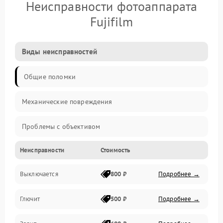
Неисправности фотоаппарата
Fujifilm
Виды неисправностей
Общие поломки
Механические повреждения
Проблемы с объективом
Неисправности
Стоимость
Электронные ошибки
Выключается
800 ₽
Подробнее →
Механические проблемы
Глючит
500 ₽
Подробнее →
Матрица и оптика