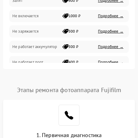
Залит
600 ₽
Подробнее →
Питание и питание цепей
Не включается
1000 ₽
Подробнее →
Проблемы с картами памяти
Не заряжается
500 ₽
Подробнее →
Объективы
Не работает аккумулятор
500 ₽
Подробнее →
Программные сбои
Не работает порт
400 ₽
Подробнее →
Коммуникации и интерфейсы
Сломана матрица
800 ₽
Подробнее →
Этапы ремонта фотоаппарата Fujifilm
1. Первичная диагностика