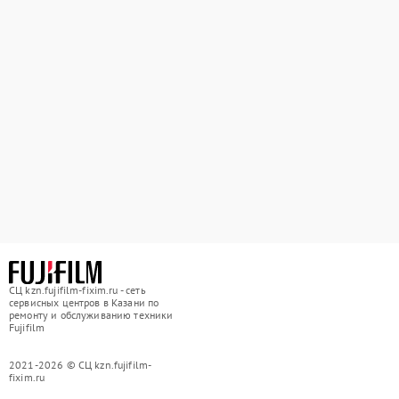
СЦ kzn.fujifilm-fixim.ru - сеть
сервисных центров в Казани по
ремонту и обслуживанию техники
Fujifilm
2021-2026 © СЦ kzn.fujifilm-
fixim.ru