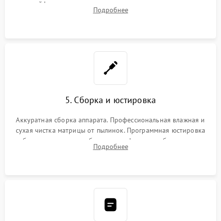
шлейфов, дисплея, механизма затвора или двигателя
Подробнее
автофокуса. Восстановление геометрии тубуса объектива
при заклинивании.
5. Сборка и юстировка
Аккуратная сборка аппарата. Профессиональная влажная и
сухая чистка матрицы от пылинок. Программная юстировка
рабочего отрезка, калибровка автофокуса, стабилизатора и
Подробнее
экспозамера с помощью сервисного ПО.