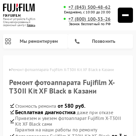
+7 (843) 500-48-62
Ежедневно, с 10:00 до 20:00
FIX-FUJIFILM
+7 (800) 100-33-26
Ремонт устройств Fujifilm
Специализированный
Звонок бесплатный по РФ
cервисный центр г.
Казань
Мы ремонтируем
Позвонить
азани
Ремонт фотоаппарата Fujifilm X-T30II Kit XF Black в Казани
Ремонт фотоаппарата Fujifilm X-
Ремонт цифровых биноклей Fujifilm
T30II Kit XF Black в Казани
от 580 руб.
Стоимость ремонта
Бесплатная диагностика
даже при отказе
Привезем и увезем фотоаппарат Fujifilm X-T30II
Kit XF Black сами
Гарантия на наши работы по ремонту
до 3-х
фотоаппаратов Fujifilm X-T30II Kit XF Black