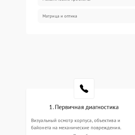
Матрица и оптика
Питание и питание цепей
Проблемы с картами памяти
Объективы
Программные сбои
Коммуникации и интерфейсы
1. Первичная диагностика
Визуальный осмотр корпуса, объектива и
байонета на механические повреждения.
Проверка реакции на включение, считывание