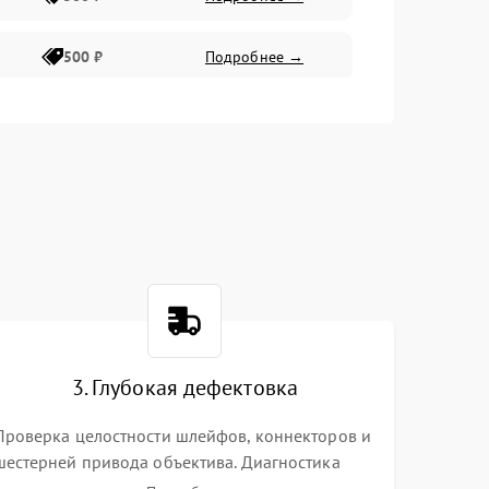
500 ₽
Подробнее →
400 ₽
Подробнее →
800 ₽
Подробнее →
3. Глубокая дефектовка
Проверка целостности шлейфов, коннекторов и
шестерней привода объектива. Диагностика
материнской платы, цепей питания и