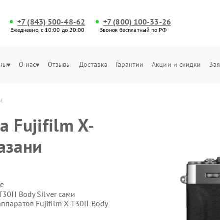
+7 (843) 500-48-62
+7 (800) 100-33-26
Ежедневно, с 10:00 до 20:00
Звонок бесплатный по РФ
ны
О нас
Отзывы
Доставка
Гарантии
Акции и скидки
Зая
и
 Fujifilm X-
Казани
е
30II Body Silver сами
паратов Fujifilm X-T30II Body