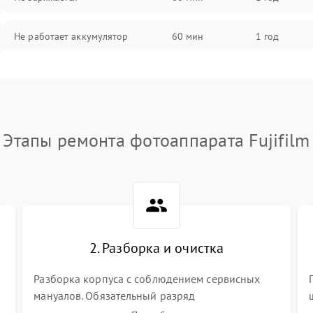
Не работает аккумулятор
60 мин
1 год
Не работает порт
60 мин
1 год
Сломана матрица
60 мин
1 год
Этапы ремонта фотоаппарата Fujifilm
2. Разборка и очистка
Разборка корпуса с соблюдением сервисных
мануалов. Обязательный разряд
высоковольтного конденсатора вспышки для