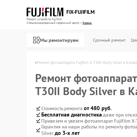
FIX-FUJIFILM
Ремонт устройств Fujifilm
Специализированный cервисный центр г.
Казань
Мы ремонтируем
Срочный ремонт
Це
в Fujifilm в Казани
Ремонт фотоаппарата Fujifilm X-T30II Body Silver в Казан
Ремонт фотоаппарата
Ремонт цифровых биноклей Fujifilm
T30II Body Silver в 
от 480 руб.
Стоимость ремонта
Бесплатная диагностика
даже при отказ
Привезем и увезем фотоаппарат Fujifilm X-T
Гарантия на наши работы по ремонту фотоап
до 3-х лет
Silver