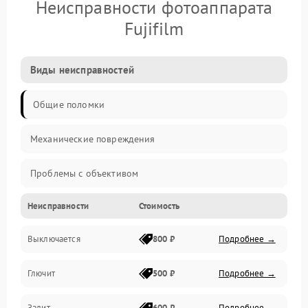
Неисправности фотоаппарата
Fujifilm
Виды неисправностей
Общие поломки
Механические повреждения
Проблемы с объективом
Неисправности
Стоимость
Электронные ошибки
Выключается
800 ₽
Подробнее →
Механические проблемы
Глючит
500 ₽
Подробнее →
Матрица и оптика
Залит
600 ₽
Подробнее →