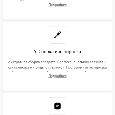
шлейфов, дисплея, механизма затвора или двигателя
Подробнее
автофокуса. Восстановление геометрии тубуса объектива
при заклинивании.
5. Сборка и юстировка
Аккуратная сборка аппарата. Профессиональная влажная и
сухая чистка матрицы от пылинок. Программная юстировка
рабочего отрезка, калибровка автофокуса, стабилизатора и
Подробнее
экспозамера с помощью сервисного ПО.