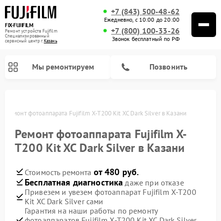
+7 (843) 500-48-62
Ежедневно, с 10:00 до 20:00
FIX-FUJIFILM
+7 (800) 100-33-26
Ремонт устройств Fujifilm
Специализированный
Звонок бесплатный по РФ
cервисный центр г.
Казань
Мы ремонтируем
Позвонить
и
Ремонт фотоаппарата Fujifilm X-T200 Kit XC Dark Silver в Казани
Ремонт фотоаппарата Fujifilm X-
Ремонт цифровых биноклей Fujifilm
T200 Kit XC Dark Silver в Казани
от 480 руб.
Стоимость ремонта
Бесплатная диагностика
даже при отказе
Привезем и увезем фотоаппарат Fujifilm X-T200
Kit XC Dark Silver сами
Гарантия на наши работы по ремонту
фотоаппаратов Fujifilm X-T200 Kit XC Dark Silver