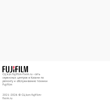
СЦ kzn.fujifilm-fixim.ru - сеть
сервисных центров в Казани по
ремонту и обслуживанию техники
Fujifilm
2021-2026 © СЦ kzn.fujifilm-
fixim.ru