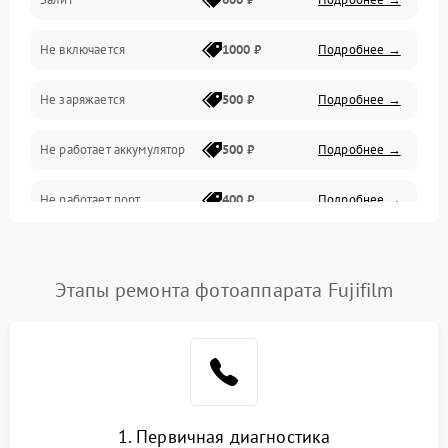
Питание и питание цепей
Не включается
1000 ₽
Подробнее →
Проблемы с картами памяти
Не заряжается
500 ₽
Подробнее →
Объективы
Не работает аккумулятор
500 ₽
Подробнее →
Программные сбои
Не работает порт
400 ₽
Подробнее →
Коммуникации и интерфейсы
Сломана матрица
800 ₽
Подробнее →
Этапы ремонта фотоаппарата Fujifilm
1. Первичная диагностика