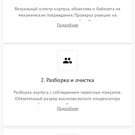
Визуальный осмотр корпуса, объектива и байонета на
механические повреждения. Проверка реакции на
включение, считывание кодов ошибок. Оценка состояния
Подробнее
матрицы и затвора, проверка работы автофокуса и вспышки.
2. Разборка и очистка
Разборка корпуса с соблюдением сервисных мануалов.
Обязательный разряд высоковольтного конденсатора
вспышки для безопасности. Очистка внутренних узлов от
Подробнее
пыли, песка и следов влаги с помощью спецсредств.