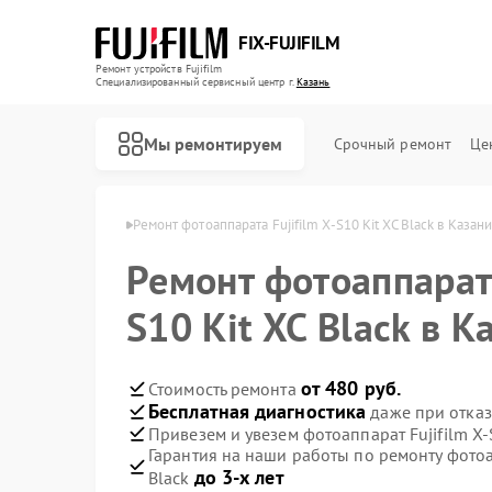
FIX-FUJIFILM
Ремонт устройств Fujifilm
Специализированный cервисный центр г.
Казань
Мы ремонтируем
Срочный ремонт
Це
в Fujifilm в Казани
Ремонт фотоаппарата Fujifilm X-S10 Kit XC Black в Казан
Ремонт фотоаппарата
Ремонт цифровых биноклей Fujifilm
S10 Kit XC Black в К
от 480 руб.
Стоимость ремонта
Бесплатная диагностика
даже при отказ
Привезем и увезем фотоаппарат Fujifilm X-
Гарантия на наши работы по ремонту фотоап
до 3-х лет
Black