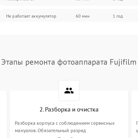
Не работает аккумулятор
60 мин
1 год
Не работает порт
60 мин
1 год
Сломана матрица
60 мин
1 год
Этапы ремонта фотоаппарата Fujifilm
2. Разборка и очистка
Разборка корпуса с соблюдением сервисных
мануалов. Обязательный разряд
высоковольтного конденсатора вспышки для