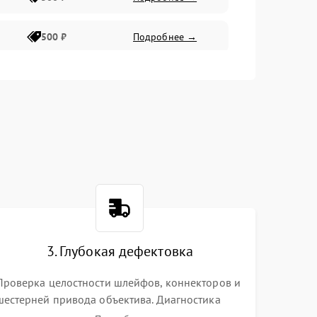
500 ₽
Подробнее →
400 ₽
Подробнее →
800 ₽
Подробнее →
3. Глубокая дефектовка
Проверка целостности шлейфов, коннекторов и
шестерней привода объектива. Диагностика
материнской платы, цепей питания и