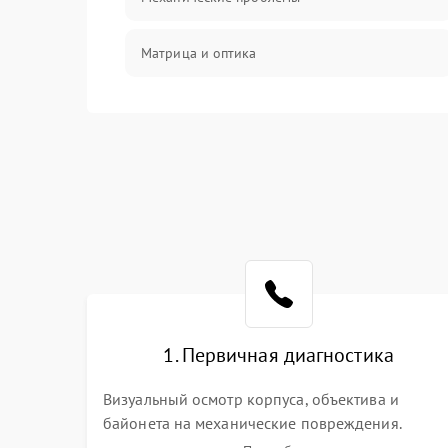
Матрица и оптика
Питание и питание цепей
Проблемы с картами памяти
Объективы
Программные сбои
Коммуникации и интерфейсы
1. Первичная диагностика
Визуальный осмотр корпуса, объектива и
байонета на механические повреждения.
Проверка реакции на включение, считывание