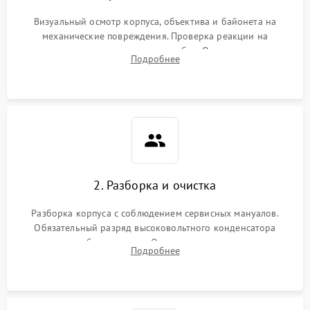
Визуальный осмотр корпуса, объектива и байонета на
механические повреждения. Проверка реакции на
включение, считывание кодов ошибок. Оценка состояния
Подробнее
матрицы и затвора, проверка работы автофокуса и вспышки.
2. Разборка и очистка
Разборка корпуса с соблюдением сервисных мануалов.
Обязательный разряд высоковольтного конденсатора
вспышки для безопасности. Очистка внутренних узлов от
Подробнее
пыли, песка и следов влаги с помощью спецсредств.