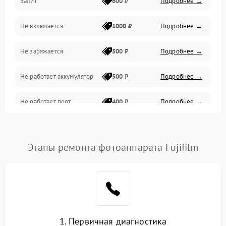
Залит
600 ₽
Подробнее →
Питание и питание цепей
Не включается
1000 ₽
Подробнее →
Проблемы с картами памяти
Не заряжается
500 ₽
Подробнее →
Объективы
Не работает аккумулятор
500 ₽
Подробнее →
Программные сбои
Не работает порт
400 ₽
Подробнее →
Коммуникации и интерфейсы
Сломана матрица
800 ₽
Подробнее →
Этапы ремонта фотоаппарата Fujifilm
1. Первичная диагностика