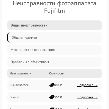
Неисправности фотоаппарата
Fujifilm
Виды неисправностей
Общие поломки
Механические повреждения
Проблемы с объективом
Неисправности
Стоимость
Электронные ошибки
Выключается
800 ₽
Подробнее →
Механические проблемы
Глючит
500 ₽
Подробнее →
Матрица и оптика