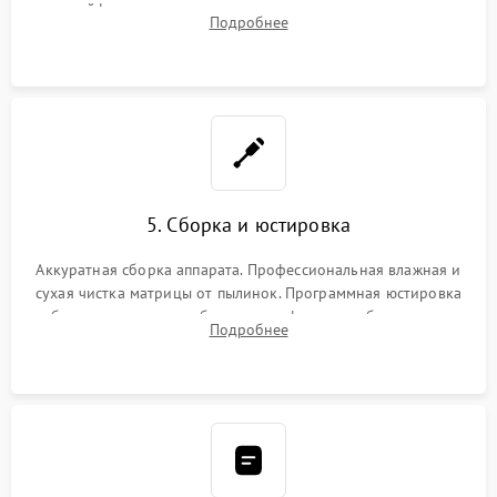
шлейфов, дисплея, механизма затвора или двигателя
Подробнее
автофокуса. Восстановление геометрии тубуса объектива
при заклинивании.
5. Сборка и юстировка
Аккуратная сборка аппарата. Профессиональная влажная и
сухая чистка матрицы от пылинок. Программная юстировка
рабочего отрезка, калибровка автофокуса, стабилизатора и
Подробнее
экспозамера с помощью сервисного ПО.