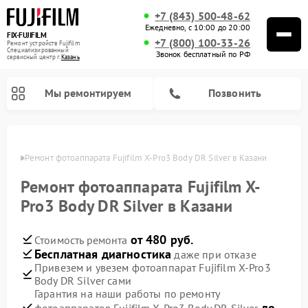
+7 (843) 500-48-62
Ежедневно, с 10:00 до 20:00
FIX-FUJIFILM
+7 (800) 100-33-26
Ремонт устройств Fujifilm
Специализированный
Звонок бесплатный по РФ
cервисный центр г.
Казань
Мы ремонтируем
Позвонить
азани
Ремонт фотоаппарата Fujifilm X-Pro3 Body DR Silver в Казани
Ремонт фотоаппарата Fujifilm X-
Ремонт цифровых биноклей Fujifilm
Pro3 Body DR Silver в Казани
от 480 руб.
Стоимость ремонта
Бесплатная диагностика
даже при отказе
Привезем и увезем фотоаппарат Fujifilm X-Pro3
Body DR Silver сами
Гарантия на наши работы по ремонту
до
фотоаппаратов Fujifilm X-Pro3 Body DR Silver