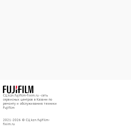
СЦ kzn.fujifilm-fixim.ru - сеть
сервисных центров в Казани по
ремонту и обслуживанию техники
Fujifilm
2021-2026 © СЦ kzn.fujifilm-
fixim.ru