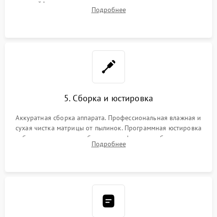
шлейфов, дисплея, механизма затвора или двигателя
Подробнее
автофокуса. Восстановление геометрии тубуса объектива
при заклинивании.
5. Сборка и юстировка
Аккуратная сборка аппарата. Профессиональная влажная и
сухая чистка матрицы от пылинок. Программная юстировка
рабочего отрезка, калибровка автофокуса, стабилизатора и
Подробнее
экспозамера с помощью сервисного ПО.