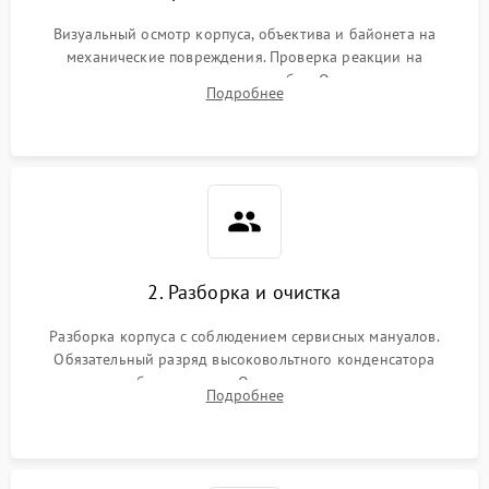
Визуальный осмотр корпуса, объектива и байонета на
механические повреждения. Проверка реакции на
включение, считывание кодов ошибок. Оценка состояния
Подробнее
матрицы и затвора, проверка работы автофокуса и вспышки.
2. Разборка и очистка
Разборка корпуса с соблюдением сервисных мануалов.
Обязательный разряд высоковольтного конденсатора
вспышки для безопасности. Очистка внутренних узлов от
Подробнее
пыли, песка и следов влаги с помощью спецсредств.