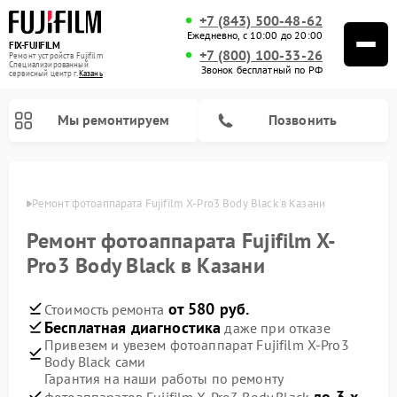
+7 (843) 500-48-62
Ежедневно, с 10:00 до 20:00
FIX-FUJIFILM
+7 (800) 100-33-26
Ремонт устройств Fujifilm
Специализированный
Звонок бесплатный по РФ
cервисный центр г.
Казань
Мы ремонтируем
Позвонить
азани
Ремонт фотоаппарата Fujifilm X-Pro3 Body Black в Казани
Ремонт фотоаппарата Fujifilm X-
Ремонт цифровых биноклей Fujifilm
Pro3 Body Black в Казани
от 580 руб.
Стоимость ремонта
Бесплатная диагностика
даже при отказе
Привезем и увезем фотоаппарат Fujifilm X-Pro3
Body Black сами
Гарантия на наши работы по ремонту
до 3-х
фотоаппаратов Fujifilm X-Pro3 Body Black