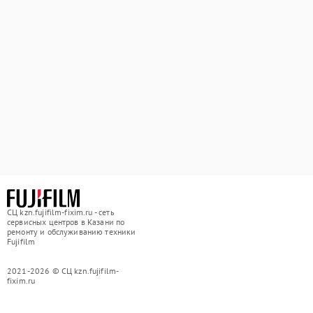
СЦ kzn.fujifilm-fixim.ru - сеть
сервисных центров в Казани по
ремонту и обслуживанию техники
Fujifilm
2021-2026 © СЦ kzn.fujifilm-
fixim.ru