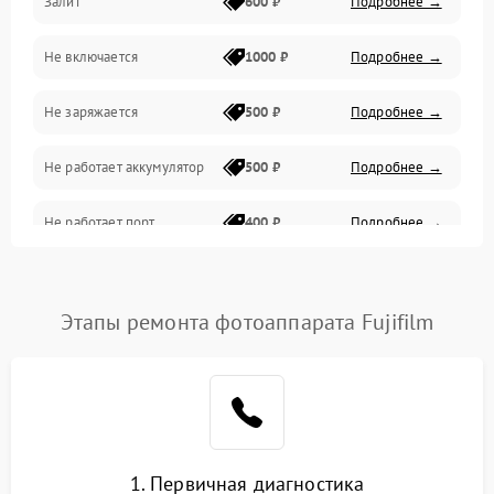
Залит
600 ₽
Подробнее →
Питание и питание цепей
Не включается
1000 ₽
Подробнее →
Проблемы с картами памяти
Не заряжается
500 ₽
Подробнее →
Объективы
Не работает аккумулятор
500 ₽
Подробнее →
Программные сбои
Не работает порт
400 ₽
Подробнее →
Коммуникации и интерфейсы
Сломана матрица
800 ₽
Подробнее →
Этапы ремонта фотоаппарата Fujifilm
1. Первичная диагностика