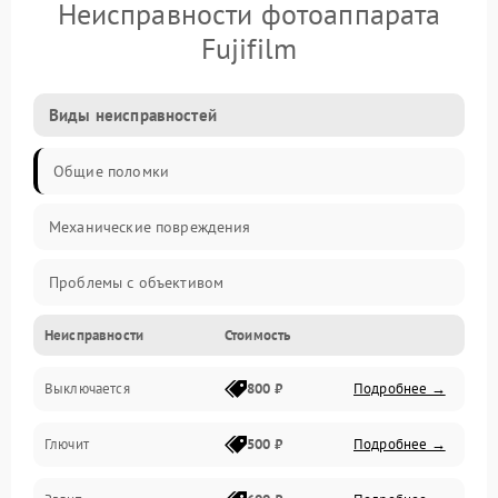
Неисправности фотоаппарата
Fujifilm
Виды неисправностей
Общие поломки
Механические повреждения
Проблемы с объективом
Неисправности
Стоимость
Электронные ошибки
Выключается
800 ₽
Подробнее →
Механические проблемы
Глючит
500 ₽
Подробнее →
Матрица и оптика