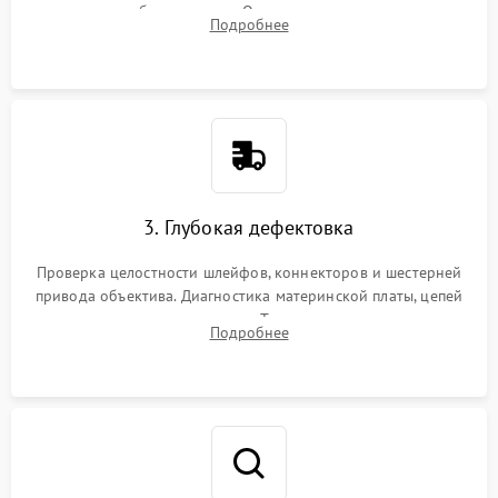
вспышки для безопасности. Очистка внутренних узлов от
Подробнее
пыли, песка и следов влаги с помощью спецсредств.
3. Глубокая дефектовка
Проверка целостности шлейфов, коннекторов и шестерней
привода объектива. Диагностика материнской платы, цепей
питания и картоприемника. Тестирование механизма
Подробнее
затвора и блока внутрикамерной стабилизации.