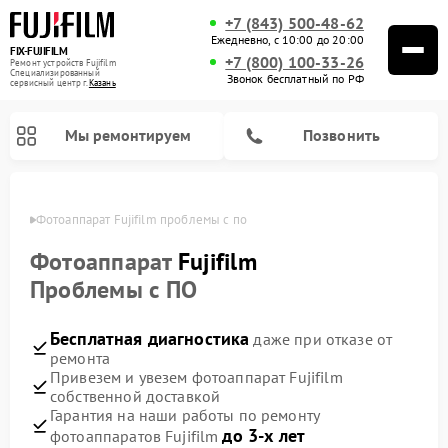
+7 (843) 500-48-62
Ежедневно, с 10:00 до 20:00
FIX-FUJIFILM
+7 (800) 100-33-26
Ремонт устройств Fujifilm
Специализированный
Звонок бесплатный по РФ
cервисный центр г.
Казань
Мы ремонтируем
Позвонить
азани
Фотоаппарат Fujifilm проблемы с по
Фотоаппарат
Fujifilm
Проблемы с ПО
Ремонт цифровых биноклей Fujifilm
Бесплатная диагностика
даже при отказе от
ремонта
Привезем и увезем фотоаппарат Fujifilm
собственной доставкой
Гарантия на наши работы по ремонту
до 3-х лет
фотоаппаратов Fujifilm