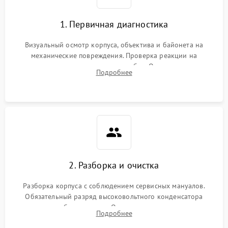
1. Первичная диагностика
Визуальный осмотр корпуса, объектива и байонета на
механические повреждения. Проверка реакции на
включение, считывание кодов ошибок. Оценка состояния
Подробнее
матрицы и затвора, проверка работы автофокуса и вспышки.
2. Разборка и очистка
Разборка корпуса с соблюдением сервисных мануалов.
Обязательный разряд высоковольтного конденсатора
вспышки для безопасности. Очистка внутренних узлов от
Подробнее
пыли, песка и следов влаги с помощью спецсредств.