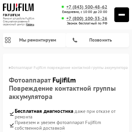
+7 (843) 500-48-62
Ежедневно, с 10:00 до 20:00
FIX-FUJIFILM
+7 (800) 100-33-26
Ремонт устройств Fujifilm
Специализированный
Звонок бесплатный по РФ
cервисный центр г.
Казань
Мы ремонтируем
Позвонить
азани
Фотоаппарат Fujifilm повреждение контактной группы аккумулятора
Фотоаппарат
Fujifilm
Ремонт цифровых биноклей Fujifilm
Повреждение контактной группы
аккумулятора
Бесплатная диагностика
даже при отказе от
ремонта
Привезем и увезем фотоаппарат Fujifilm
собственной доставкой