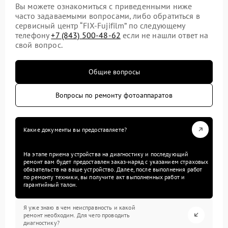
Вы можете ознакомиться с приведенными ниже
часто задаваемыми вопросами, либо обратиться в
сервисный центр “FIX-Fujifilm” по следующему
телефону
+7 (843) 500-48-62
если не нашли ответ на
свой вопрос.
Общие вопросы
Вопросы по ремонту фотоаппаратов
Какие документы вы предоставляете?
На этапе приема устройства на диагностику и последующий
ремонт вам будет предоставлен заказ-наряд с указанием страховых
обязательств на ваше устройство. Далее, после выполнения работ
по ремонту техники, вы получите акт выполненных работ и
гарантийный талон.
Я уже знаю в чем неисправность и какой
ремонт необходим. Для чего проводить
диагностику?