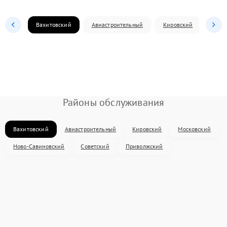
Вахитовский
Авиастроительный
Кировский
Моск
Районы обслуживания
Вахитовский
Авиастроительный
Кировский
Московский
Ново-Савиновский
Советский
Приволжский