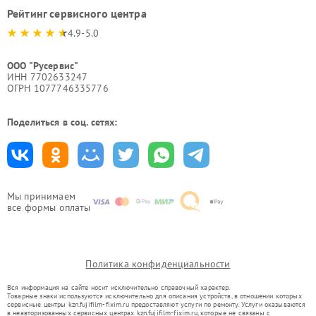
Рейтинг сервисного центра
4.9-5.0
ООО "Русервис"
ИНН 7702633247
ОГРН 1077746335776
Поделиться в соц. сетях:
Мы принимаем
все формы оплаты
Политика конфиденциальности
Вся информация на сайте носит исключительно справочный характер.
Товарные знаки используются исключительно для описания устройств, в отношении которых
сервисные центры kzn.fujifilm-fixim.ru предоставляют услуги по ремонту. Услуги оказываются
в неавторизованных сервисных центрах kzn.fujifilm-fixim.ru, которые не связаны с