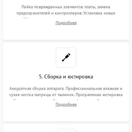
Пайка поврежденных элементов платы, замена
предохранителей и контроллеров. Установка новых
шлейфов, дисплея, механизма затвора или двигателя
Подробнее
автофокуса. Восстановление геометрии тубуса объектива
при заклинивании.
5. Сборка и юстировка
Аккуратная сборка аппарата. Профессиональная влажная и
сухая чистка матрицы от пылинок. Программная юстировка
рабочего отрезка, калибровка автофокуса, стабилизатора и
Подробнее
экспозамера с помощью сервисного ПО.