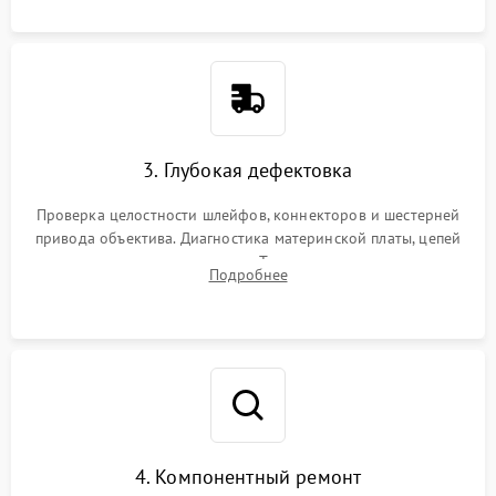
3. Глубокая дефектовка
Проверка целостности шлейфов, коннекторов и шестерней
привода объектива. Диагностика материнской платы, цепей
питания и картоприемника. Тестирование механизма
Подробнее
затвора и блока внутрикамерной стабилизации.
4. Компонентный ремонт