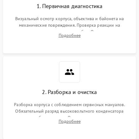
1. Первичная диагностика
Визуальный осмотр корпуса, объектива и байонета на
механические повреждения. Проверка реакции на
включение, считывание кодов ошибок. Оценка состояния
Подробнее
матрицы и затвора, проверка работы автофокуса и вспышки.
2. Разборка и очистка
Разборка корпуса с соблюдением сервисных мануалов.
Обязательный разряд высоковольтного конденсатора
вспышки для безопасности. Очистка внутренних узлов от
Подробнее
пыли, песка и следов влаги с помощью спецсредств.