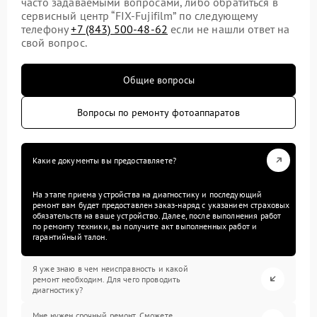
часто задаваемыми вопросами, либо обратиться в
сервисный центр “FIX-Fujifilm” по следующему
телефону
+7 (843) 500-48-62
если не нашли ответ на
свой вопрос.
Общие вопросы
Вопросы по ремонту фотоаппаратов
Какие документы вы предоставляете?
На этапе приема устройства на диагностику и последующий
ремонт вам будет предоставлен заказ-наряд с указанием страховых
обязательств на ваше устройство. Далее, после выполнения работ
по ремонту техники, вы получите акт выполненных работ и
гарантийный талон.
Я уже знаю в чем неисправность и какой
ремонт необходим. Для чего проводить
диагностику?
Мне нужен срочный ремонт. Сможете