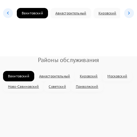
Вахитовский
Авиастроительный
Кировский
Моск
Районы обслуживания
Вахитовский
Авиастроительный
Кировский
Московский
Ново-Савиновский
Советский
Приволжский