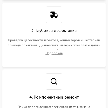
3. Глубокая дефектовка
Проверка целостности шлейфов, коннекторов и шестерней
привода объектива. Диагностика материнской платы, цепей
питания и картоприемника. Тестирование механизма
Подробнее
затвора и блока внутрикамерной стабилизации.
4. Компонентный ремонт
Пайка поврежденных элементов платы, замена