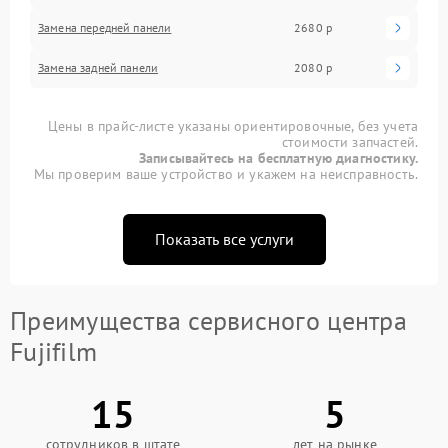
Замена передней панели
2680 р
Замена задней панели
2080 р
Цены в прайс-листе указаны ориентировочные, без учета
стоимости запчастей.
Записывайтесь на бесплатную диагностику.
Мы проверим ваше устройство и укажем на неисправность.
Показать все услуги
Преимущества сервисного центра
Fujifilm
15
5
сотрудников в штате
лет на рынке