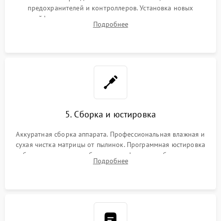
предохранителей и контроллеров. Установка новых
шлейфов, дисплея, механизма затвора или двигателя
Подробнее
автофокуса. Восстановление геометрии тубуса объектива
при заклинивании.
5. Сборка и юстировка
Аккуратная сборка аппарата. Профессиональная влажная и
сухая чистка матрицы от пылинок. Программная юстировка
рабочего отрезка, калибровка автофокуса, стабилизатора и
Подробнее
экспозамера с помощью сервисного ПО.