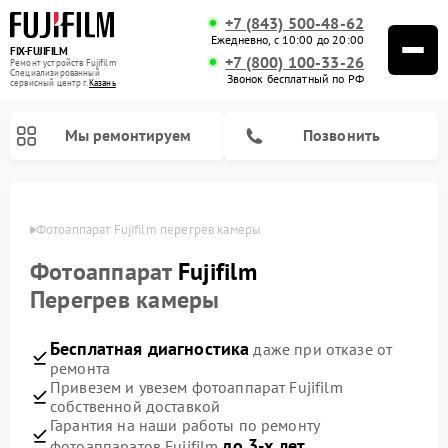
+7 (843) 500-48-62
Ежедневно, с 10:00 до 20:00
FIX-FUJIFILM
+7 (800) 100-33-26
Ремонт устройств Fujifilm
Специализированный
Звонок бесплатный по РФ
cервисный центр г.
Казань
Мы ремонтируем
Позвонить
азани
Фотоаппарат Fujifilm перегрев камеры
Фотоаппарат
Fujifilm
Ремонт цифровых биноклей Fujifilm
Перегрев камеры
Бесплатная диагностика
даже при отказе от
ремонта
Привезем и увезем фотоаппарат Fujifilm
собственной доставкой
Гарантия на наши работы по ремонту
до 3-х лет
фотоаппаратов Fujifilm