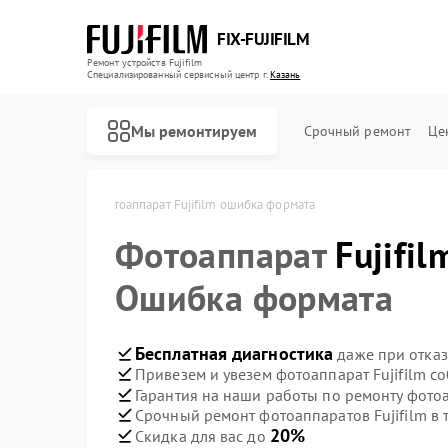
FIX-FUJIFILM
Ремонт устройств Fujifilm
Специализированный cервисный центр г.
Казань
Мы ремонтируем
Срочный ремонт
Це
jifilm в Казани
Фотоаппарат Fujifilm ошибка формата
Фотоаппарат
Fujifil
Ремонт цифровых биноклей Fujifilm
Ошибка формата
Бесплатная диагностика
даже при отказ
Привезем и увезем фотоаппарат Fujifilm с
Гарантия на наши работы по ремонту фотоа
Срочный ремонт фотоаппаратов Fujifilm в 
20%
Скидка для вас до