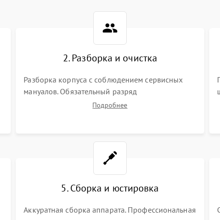
2. Разборка и очистка
Разборка корпуса с соблюдением сервисных
мануалов. Обязательный разряд
высоковольтного конденсатора вспышки для
Подробнее
безопасности. Очистка внутренних узлов от
пыли, песка и следов влаги с помощью
спецсредств.
5. Сборка и юстировка
Аккуратная сборка аппарата. Профессиональная