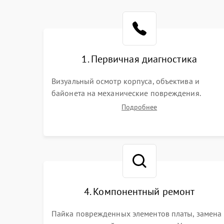
1. Первичная диагностика
Визуальный осмотр корпуса, объектива и
байонета на механические повреждения.
Проверка реакции на включение, считывание
Подробнее
кодов ошибок. Оценка состояния матрицы и
затвора, проверка работы автофокуса и
вспышки.
4. Компонентный ремонт
Пайка поврежденных элементов платы, замена