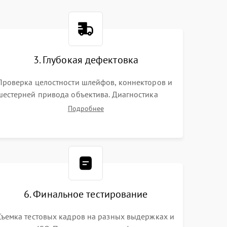
3. Глубокая дефектовка
Проверка целостности шлейфов, коннекторов и
шестерней привода объектива. Диагностика
материнской платы, цепей питания и
Подробнее
картоприемника. Тестирование механизма
затвора и блока внутрикамерной стабилизации.
6. Финальное тестирование
Съемка тестовых кадров на разных выдержках и