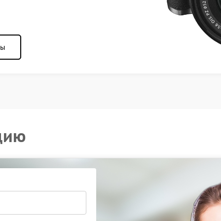
ны
цию