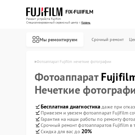
FIX-FUJIFILM
Ремонт устройств Fujifilm
Специализированный cервисный центр г.
Казань
Мы ремонтируем
Срочный ремонт
Це
в Fujifilm в Казани
Фотоаппарат Fujifilm нечеткие фотографии
Фотоаппарат
Fujifil
Ремонт цифровых биноклей Fujifilm
Нечеткие фотограф
Бесплатная диагностика
даже при отказ
Привезем и увезем фотоаппарат Fujifilm с
Гарантия на наши работы по ремонту фотоа
Срочный ремонт фотоаппаратов Fujifilm в 
20%
Скидка для вас до