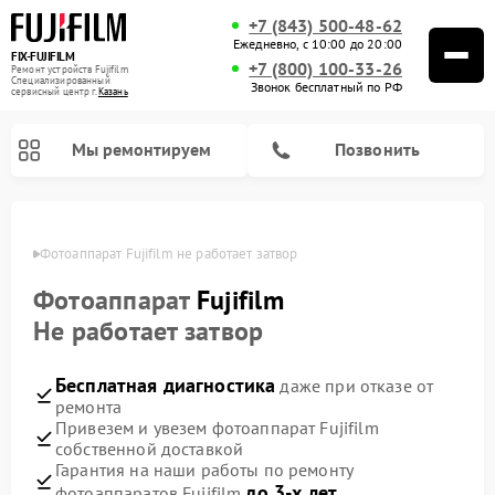
+7 (843) 500-48-62
Ежедневно, с 10:00 до 20:00
FIX-FUJIFILM
+7 (800) 100-33-26
Ремонт устройств Fujifilm
Специализированный
Звонок бесплатный по РФ
cервисный центр г.
Казань
Мы ремонтируем
Позвонить
азани
Фотоаппарат Fujifilm не работает затвор
Фотоаппарат
Fujifilm
Ремонт цифровых биноклей Fujifilm
Не работает затвор
Бесплатная диагностика
даже при отказе от
ремонта
Привезем и увезем фотоаппарат Fujifilm
собственной доставкой
Гарантия на наши работы по ремонту
до 3-х лет
фотоаппаратов Fujifilm