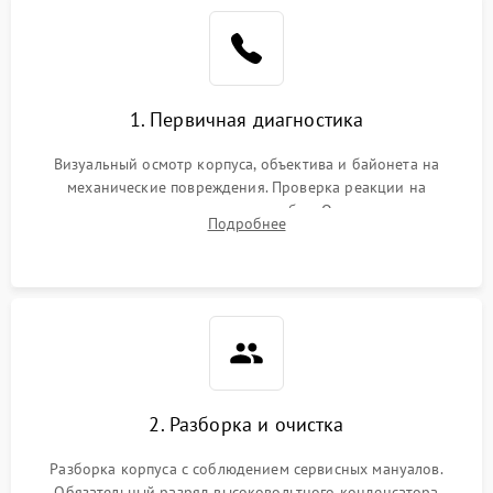
1. Первичная диагностика
Визуальный осмотр корпуса, объектива и байонета на
механические повреждения. Проверка реакции на
включение, считывание кодов ошибок. Оценка состояния
Подробнее
матрицы и затвора, проверка работы автофокуса и вспышки.
2. Разборка и очистка
Разборка корпуса с соблюдением сервисных мануалов.
Обязательный разряд высоковольтного конденсатора