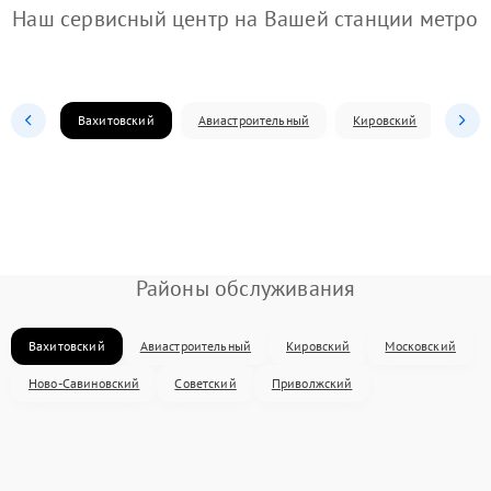
Наш сервисный центр на Вашей станции метро
Вахитовский
Авиастроительный
Кировский
Моск
Районы обслуживания
Вахитовский
Авиастроительный
Кировский
Московский
Ново-Савиновский
Советский
Приволжский