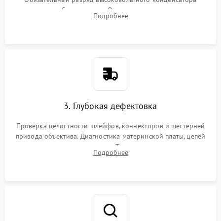
вспышки для безопасности. Очистка внутренних узлов от
Подробнее
пыли, песка и следов влаги с помощью спецсредств.
3. Глубокая дефектовка
Проверка целостности шлейфов, коннекторов и шестерней
привода объектива. Диагностика материнской платы, цепей
питания и картоприемника. Тестирование механизма
Подробнее
затвора и блока внутрикамерной стабилизации.