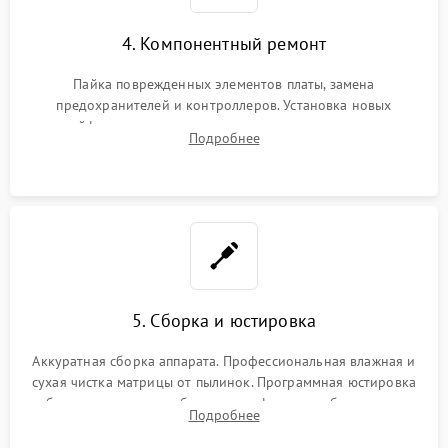
4. Компонентный ремонт
Пайка поврежденных элементов платы, замена
предохранителей и контроллеров. Установка новых
шлейфов, дисплея, механизма затвора или двигателя
Подробнее
автофокуса. Восстановление геометрии тубуса объектива
при заклинивании.
5. Сборка и юстировка
Аккуратная сборка аппарата. Профессиональная влажная и
сухая чистка матрицы от пылинок. Программная юстировка
рабочего отрезка, калибровка автофокуса, стабилизатора и
Подробнее
экспозамера с помощью сервисного ПО.