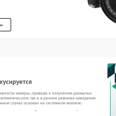
ны
окусируется
можности камеры, приводя к получению размытых
 автоматическом, так и в ручном режимах наведения
анном случае основан на системном анализе.
венную причину. Для их устранения требуется