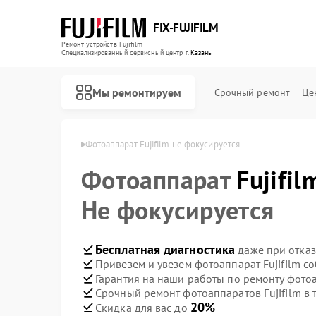
FIX-FUJIFILM
Ремонт устройств Fujifilm
Специализированный cервисный центр г.
Казань
Мы ремонтируем
Срочный ремонт
Це
в Fujifilm в Казани
Фотоаппарат Fujifilm не фокусируется
Фотоаппарат
Fujifil
Ремонт цифровых биноклей Fujifilm
Не фокусируется
Бесплатная диагностика
даже при отказ
Привезем и увезем фотоаппарат Fujifilm с
Гарантия на наши работы по ремонту фотоа
Срочный ремонт фотоаппаратов Fujifilm в 
20%
Скидка для вас до