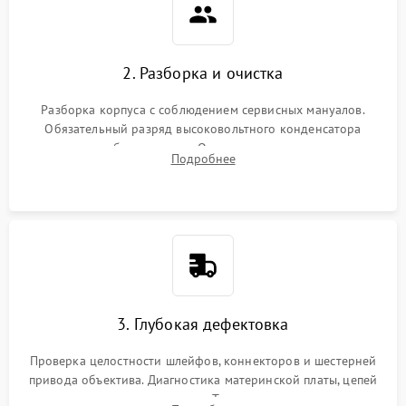
2. Разборка и очистка
Разборка корпуса с соблюдением сервисных мануалов.
Обязательный разряд высоковольтного конденсатора
вспышки для безопасности. Очистка внутренних узлов от
Подробнее
пыли, песка и следов влаги с помощью спецсредств.
3. Глубокая дефектовка
Проверка целостности шлейфов, коннекторов и шестерней
привода объектива. Диагностика материнской платы, цепей
питания и картоприемника. Тестирование механизма