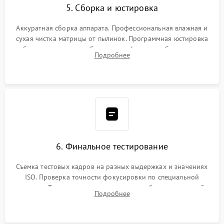
5. Сборка и юстировка
Аккуратная сборка аппарата. Профессиональная влажная и
сухая чистка матрицы от пылинок. Программная юстировка
рабочего отрезка, калибровка автофокуса, стабилизатора и
Подробнее
экспозамера с помощью сервисного ПО.
6. Финальное тестирование
Съемка тестовых кадров на разных выдержках и значениях
ISO. Проверка точности фокусировки по специальной
мишени. Тест записи на карту памяти, работы встроенной
Подробнее
вспышки, микрофона и всех кнопок управления.