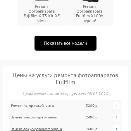
Ремонт
Ремонт
фотоаппарата
фотоаппарата
Fujifilm X-T5 Kit XF
Fujifilm X100V
Silver
черный
Показать все модели
Цены на услуги ремонта фотоаппаратов
Fujifilm
Цены актуальны на текущую дату 08.08.2026
Ремонт материнской платы
3280 р
Замена контроллера питания
2480 р
Замена фокусировочного экрана
2680 р