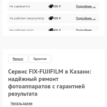
Не заряжается
500 ₽
Подробнее →
Объективы
Не работает аккумулятор
500 ₽
Подробнее →
Программные сбои
Не работает порт
400 ₽
Подробнее →
Коммуникации и интерфейсы
Сломана матрица
800 ₽
Подробнее →
Ремонт
Гарантия
Сервис FIX‑FUJIFILM в Казани:
надёжный ремонт
фотоаппаратов с гарантией
результата
Читать далее
Фотоаппараты Fujifilm ценят за продуманную