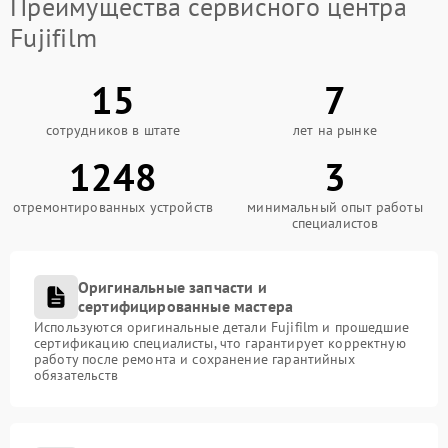
Преимущества сервисного центра
Мы дорожим репутацией и стремимся
Fujifilm
предоставлять услуги высочайшего качества. Наши
ключевые преимущества:
15
7
квалифицированные мастера с подтверждённым
опытом ремонта техники Fujifilm;
наличие оригинальных запчастей для
сотрудников в штате
лет на рынке
оперативного устранения неполадок;
1248
3
соблюдение заявленных сроков ремонта без
необоснованных задержек;
прозрачная система ценообразования — никаких
отремонтированных устройств
минимальный опыт работы
скрытых платежей;
специалистов
официальная гарантия на все виды работ и
заменённые компоненты.
Оригинальные запчасти и
Ремонт фотоаппаратов Fujifilm в нашем центре —
сертифицированные мастера
это уверенность в том, что ваше устройство будет
Используются оригинальные детали Fujifilm и прошедшие
работать как новое. Мы сохраняем все заводские
сертификацию специалисты, что гарантирует корректную
характеристики фотоаппарата и обеспечиваем его
работу после ремонта и сохранение гарантийных
надёжную эксплуатацию на долгие годы.
обязательств
Как с нами связаться