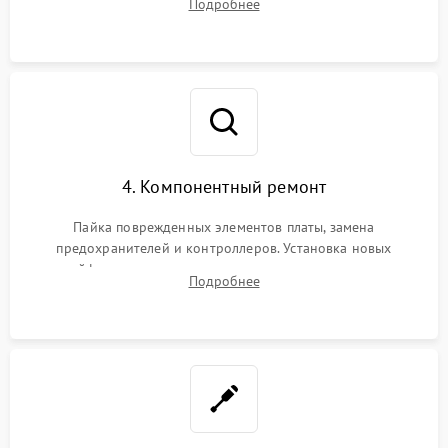
Подробнее
затвора и блока внутрикамерной стабилизации.
4. Компонентный ремонт
Пайка поврежденных элементов платы, замена
предохранителей и контроллеров. Установка новых
шлейфов, дисплея, механизма затвора или двигателя
Подробнее
автофокуса. Восстановление геометрии тубуса объектива
при заклинивании.