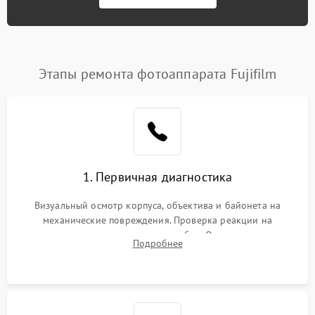
Этапы ремонта фотоаппарата Fujifilm
1. Первичная диагностика
Визуальный осмотр корпуса, объектива и байонета на
механические повреждения. Проверка реакции на
включение, считывание кодов ошибок. Оценка состояния
Подробнее
матрицы и затвора, проверка работы автофокуса и вспышки.