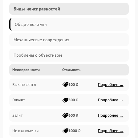
Виды неисправностей
Общие поломки
Механические повреждения
Проблемы с объективом
Неисправности
Стоимость
Электронные ошибки
Выключается
800 ₽
Подробнее →
Механические проблемы
Глючит
500 ₽
Подробнее →
Матрица и оптика
Залит
600 ₽
Подробнее →
Питание и питание цепей
Не включается
1000 ₽
Подробнее →
Проблемы с картами памяти