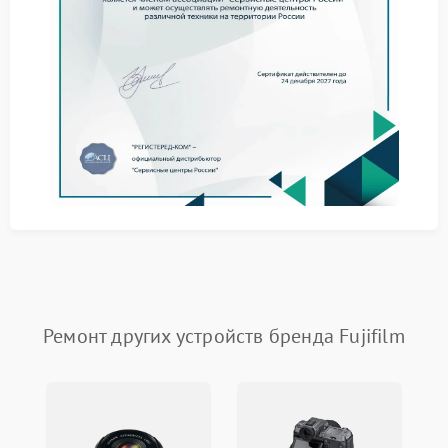
ключевые симптомы, сигнализирующие о
необходимости обратиться в сервис Fujifilm:
затруднения при включении или полная
неработоспособность аппарата;
проблемы с автофокусом — объектив не наводит
резкость или делает это некорректно;
искажения изображения на экране или в
готовых снимках (артефакты, полосы, размытие);
ошибки при сохранении файлов на карту памяти
или невозможность их прочитать;
неисправности элементов управления (кнопок,
дисков, сенсорного экрана).
Обращение в сервисный центр Fujifilm на ранней
стадии позволяет локализовать проблему и
предотвратить дальнейшее ухудшение состояния
фотоаппарата.
Ремонт других устройств бренда Fujifilm
Этапы ремонта в сервисном
центре FIX‑FUJIFILM: от приёма
до возврата устройства