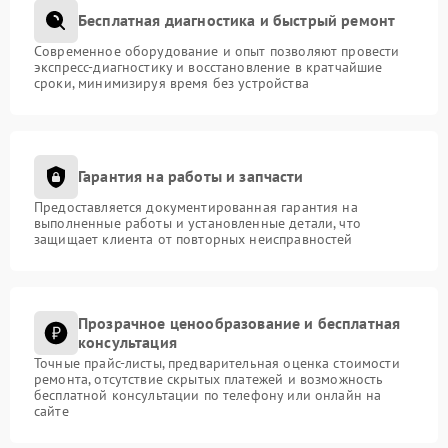
Для записи на бесплатную диагностику или
Бесплатная диагностика и быстрый ремонт
консультацию обратитесь в сервисный центр
FIX‑FUJIFILM. Наш адрес: улица Достоевского, 40.
Современное оборудование и опыт позволяют провести
Телефон для связи: +7 (843) 500-48-62.
экспресс-диагностику и восстановление в кратчайшие
сроки, минимизируя время без устройства
Гарантия на работы и запчасти
Предоставляется документированная гарантия на
выполненные работы и установленные детали, что
защищает клиента от повторных неисправностей
Прозрачное ценообразование и бесплатная
консультация
Точные прайс-листы, предварительная оценка стоимости
ремонта, отсутствие скрытых платежей и возможность
бесплатной консультации по телефону или онлайн на
сайте