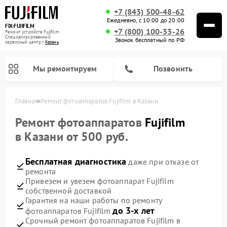
+7 (843) 500-48-62
Ежедневно, с 10:00 до 20:00
FIX-FUJIFILM
+7 (800) 100-33-26
Ремонт устройств Fujifilm
Специализированный
Звонок бесплатный по РФ
cервисный центр г.
Казань
Мы ремонтируем
Позвонить
Главная
Ремонт фотоаппаратов Fujifilm в Казани
Ремонт фотоаппаратов
Fujifilm
в Казани от 500 руб.
Ремонт цифровых биноклей Fujifilm
Бесплатная диагностика
даже при отказе от
ремонта
Привезем и увезем фотоаппарат Fujifilm
собственной доставкой
Гарантия на наши работы по ремонту
до 3-х лет
фотоаппаратов Fujifilm
Срочный ремонт фотоаппаратов Fujifilm в