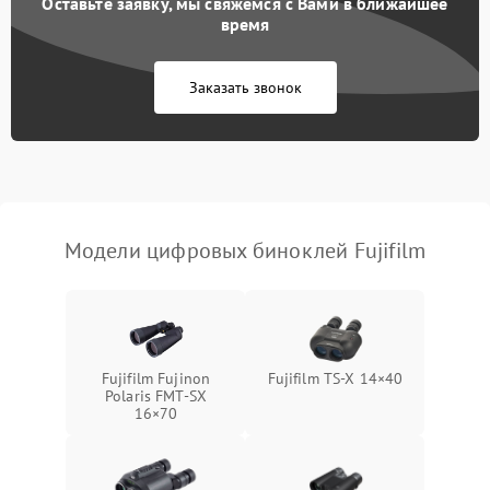
Оставьте заявку, мы свяжемся с Вами в ближайшее
Разрядка аккумулятора за
время
1000 ₽
Подробнее →
коркое время
Заказать звонок
Перегрев устройства
1500 ₽
Подробнее →
Модели цифровых биноклей Fujifilm
Fujifilm Fujinon
Fujifilm TS‑X 14×40
Polaris FMT‑SX
16×70