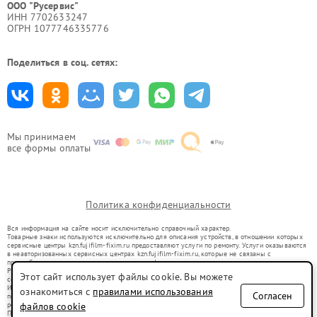
ООО "Русервис"
ИНН 7702633247
ОГРН 1077746335776
Поделиться в соц. сетях:
Мы принимаем
все формы оплаты
Политика конфиденциальности
Вся информация на сайте носит исключительно справочный характер.
Товарные знаки используются исключительно для описания устройств, в отношении которых
сервисные центры kzn.fujifilm-fixim.ru предоставляют услуги по ремонту. Услуги оказываются
в неавторизованных сервисных центрах kzn.fujifilm-fixim.ru, которые не связаны с
правообладателями товарных знаков или их официальными представителями.
Ремонт осуществляется для устройств, уже введенных в гражданский оборот в соответствии
Этот сайт использует файлы cookie. Вы можете
со статьей 1487 ГК РФ.
Использование товарных знаков не преследует цели индивидуализации услуг или введения
ознакомиться с
правилами использования
Согласен
потребителей в заблуждение, а служит для информирования о предоставляемых услугах по
ремонту техники указанных брендов.
файлов cookie
Представленная на сайте информация не является публичной офертой, определяемой