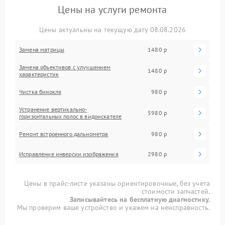
Цены на услуги ремонта
Цены актуальны на текущую дату 08.08.2026
Замена матрицы
1480 р
Замена объективов с улучшением
1480 р
характеристик
Чистка бинокля
980 р
Устранение вертикально-
5980 р
горизонтальных полос в видоискателе
Ремонт встроенного дальнометра
980 р
Исправление инверсии изображения
2980 р
Цены в прайс-листе указаны ориентировочные, без учета
стоимости запчастей.
Записывайтесь на бесплатную диагностику.
Мы проверим ваше устройство и укажем на неисправность.