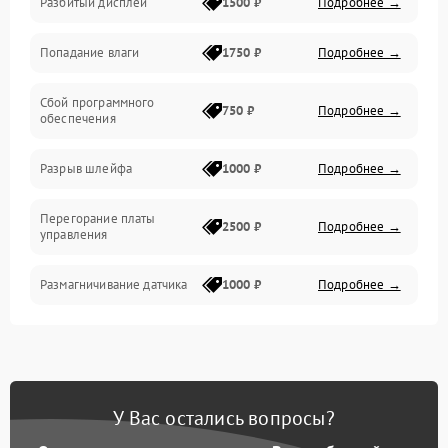
Разбитый дисплей
1500 ₽
Подробнее →
Механика
Попадание влаги
1750 ₽
Подробнее →
Управление
Сбой программного
Электропитание
750 ₽
Подробнее →
обеспечения
Корпус/Герметичность
Разрыв шлейфа
1000 ₽
Подробнее →
Электроника/Механические
Перегорание платы
2500 ₽
Подробнее →
управления
Электроника/Оптика
Размагничивание датчика
1000 ₽
Подробнее →
Поломка инфракрасного
1500 ₽
Подробнее →
датчика
Неправильная передача
750 ₽
Подробнее →
У Вас остались вопросы?
цветов дисплея