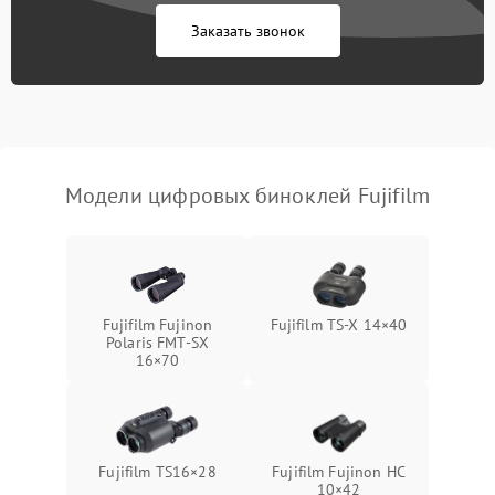
Заказать звонок
Перегрев устройства
1500 ₽
Подробнее →
Модели цифровых биноклей Fujifilm
Fujifilm Fujinon
Fujifilm TS‑X 14×40
Polaris FMT‑SX
16×70
Fujifilm TS16×28
Fujifilm Fujinon HC
10×42