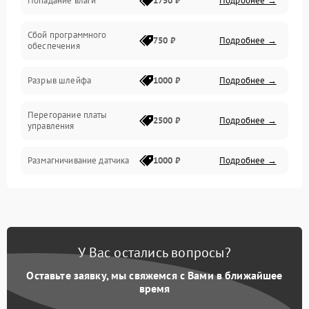
Попадание влаги
1750 ₽
Подробнее →
Управление
Сбой программного
Электропитание
750 ₽
Подробнее →
обеспечения
Корпус/Герметичность
Разрыв шлейфа
1000 ₽
Подробнее →
Электроника/Механические
Перегорание платы
2500 ₽
Подробнее →
управления
Электроника/Оптика
Размагничивание датчика
1000 ₽
Подробнее →
Поломка инфракрасного
1500 ₽
Подробнее →
датчика
Неправильная передача
750 ₽
Подробнее →
У Вас остались вопросы?
цветов дисплея
Оставьте заявку, мы свяжемся с Вами в ближайшее
Разрядка аккумулятора за
время
1000 ₽
Подробнее →
коркое время