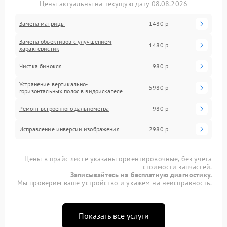
Цены актуальны на текущую дату 08.08.2026
Замена матрицы
1480 р
Замена объективов с улучшением
1480 р
характеристик
Чистка бинокля
980 р
Устранение вертикально-
5980 р
горизонтальных полос в видоискателе
Ремонт встроенного дальнометра
980 р
Исправление инверсии изображения
2980 р
Цены в прайс-листе указаны ориентировочные, без учета
стоимости запчастей.
Записывайтесь на бесплатную диагностику.
Мы проверим ваше устройство и укажем на неисправность.
Показать все услуги