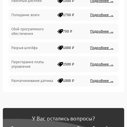
Разбитый дисплей
1500 ₽
Подробнее →
Механика
Попадание влаги
1750 ₽
Подробнее →
Управление
Сбой программного
Электропитание
750 ₽
Подробнее →
обеспечения
Корпус/Герметичность
Разрыв шлейфа
1000 ₽
Подробнее →
Электроника/Механические
Перегорание платы
2500 ₽
Подробнее →
управления
Электроника/Оптика
Размагничивание датчика
1000 ₽
Подробнее →
Поломка инфракрасного
1500 ₽
Подробнее →
датчика
Неправильная передача
750 ₽
Подробнее →
У Вас остались вопросы?
цветов дисплея