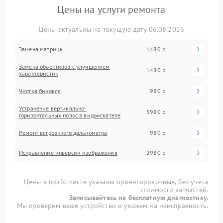
Цены на услуги ремонта
Цены актуальны на текущую дату 06.08.2026
Замена матрицы
1480 р
Замена объективов с улучшением
1480 р
характеристик
Чистка бинокля
980 р
Устранение вертикально-
5980 р
горизонтальных полос в видоискателе
Ремонт встроенного дальнометра
980 р
Исправление инверсии изображения
2980 р
Цены в прайс-листе указаны ориентировочные, без учета
стоимости запчастей.
Записывайтесь на бесплатную диагностику.
Мы проверим ваше устройство и укажем на неисправность.