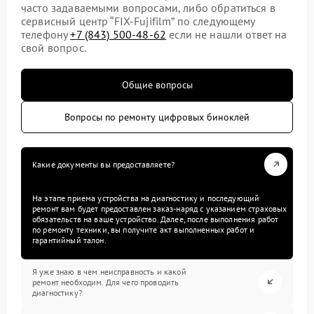
часто задаваемыми вопросами, либо обратиться в
сервисный центр “FIX-Fujifilm” по следующему
телефону
+7 (843) 500-48-62
если не нашли ответ на
свой вопрос.
Общие вопросы
Вопросы по ремонту цифровых биноклей
Какие документы вы предоставляете?
На этапе приема устройства на диагностику и последующий
ремонт вам будет предоставлен заказ-наряд с указанием страховых
обязательств на ваше устройство. Далее, после выполнения работ
по ремонту техники, вы получите акт выполненных работ и
гарантийный талон.
Я уже знаю в чем неисправность и какой
ремонт необходим. Для чего проводить
диагностику?