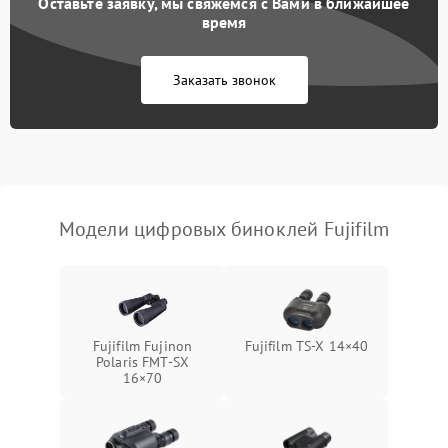
Оставьте заявку, мы свяжемся с Вами в ближайшее
Разрядка аккумулятора за
время
1000 ₽
Подробнее →
коркое время
Заказать звонок
Перегрев устройства
1500 ₽
Подробнее →
Модели цифровых биноклей Fujifilm
Fujifilm Fujinon
Fujifilm TS‑X 14×40
Polaris FMT‑SX
16×70