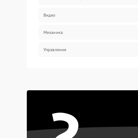
Видео
Механика
Управление
Электропитание
Корпус/Герметичность
?
Электроника/Механические
Электроника/Оптика