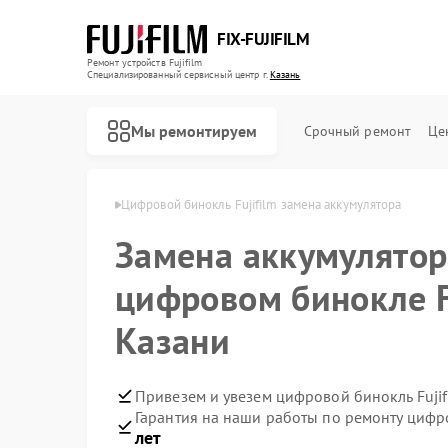
FIX-FUJIFILM
Ремонт устройств Fujifilm
Специализированный cервисный центр г.
Казань
Мы ремонтируем
Срочный ремонт
Це
й Fujifilm в Казани
Цифровой бинокль Fujifilm замена аккумулятора
Замена аккумулятор
Ремонт фотоаппаратов Fujifilm
цифровом бинокле Fu
Казани
Привезем и увезем цифровой бинокль Fujif
Гарантия на наши работы по ремонту цифр
лет