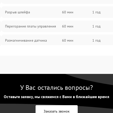
Разрыв шлейфа
60 мин
1 год
Перегорание платы управления
60 мин
1 год
Размагничивание датчика
60 мин
1 год
Поломка инфракрасного датчика
60 мин
1 год
Неправильная передача цветов
60 мин
1 год
дисплея
У Вас остались вопросы?
Разрядка аккумулятора за коркое
60 мин
1 год
время
Оставьте заявку, мы свяжемся с Вами в ближайшее время
Перегрев устройства
60 мин
1 год
Заказать звонок