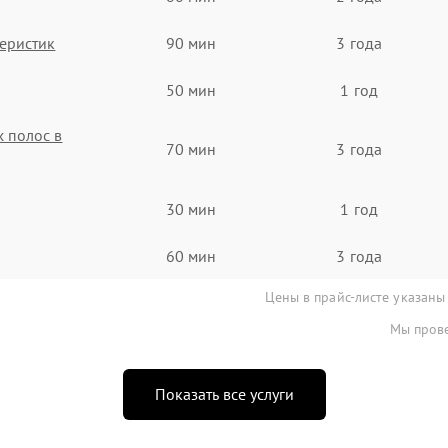
еристик
90 мин
3 года
50 мин
1 год
 полос в
70 мин
3 года
30 мин
1 год
60 мин
3 года
Цены в прайс-листе указаны
Мы прове
Показать все услуги