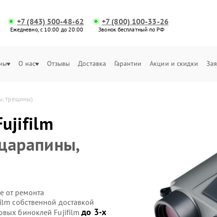
+7 (843) 500-48-62
+7 (800) 100-33-26
Ежедневно, с 10:00 до 20:00
Звонок бесплатный по РФ
ны
О нас
Отзывы
Доставка
Гарантии
Акции и скидки
Зая
ы, трещины)
Fujifilm
царапины,
е от ремонта
ilm собственной доставкой
до 3-х
овых биноклей Fujifilm