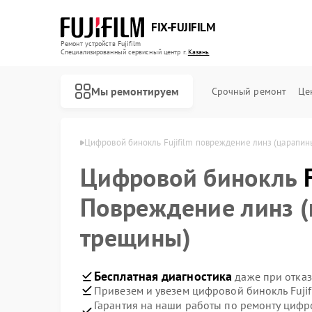
FIX-FUJIFILM
Ремонт устройств Fujifilm
Специализированный cервисный центр г.
Казань
Мы ремонтируем
Срочный ремонт
Це
й Fujifilm в Казани
Цифровой бинокль Fujifilm повреждение линз (царапин
Цифровой бинокль
Ремонт фотоаппаратов Fujifilm
Повреждение линз (
трещины)
Бесплатная диагностика
даже при отказ
Привезем и увезем цифровой бинокль Fujif
Гарантия на наши работы по ремонту цифр