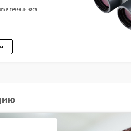
lm в течении часа
ны
цию