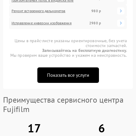
горизонтальных полос в видоискателе
Ремонт встроенного дальнометра
980 р
Исправление инверсии изображения
2980 р
Цены в прайс-листе указаны ориентировочные, без учета
стоимости запчастей.
Записывайтесь на бесплатную диагностику.
Мы проверим ваше устройство и укажем на неисправность.
Показать все услуги
Преимущества сервисного центра
Fujifilm
17
6