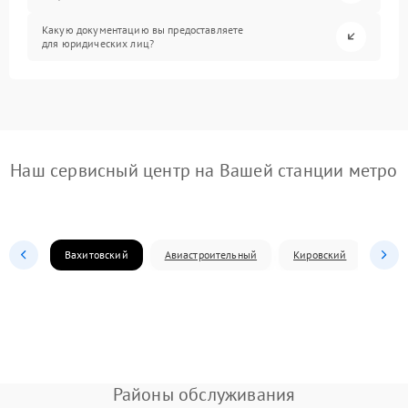
Какую документацию вы предоставляете
для юридических лиц?
Наш сервисный центр на Вашей станции метро
Вахитовский
Авиастроительный
Кировский
Моск
Районы обслуживания