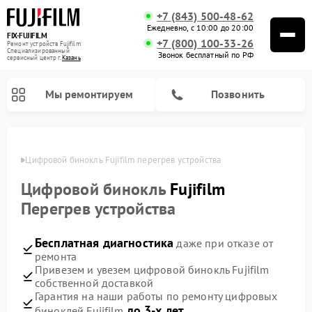
+7 (843) 500-48-62
Ежедневно, с 10:00 до 20:00
FIX-FUJIFILM
+7 (800) 100-33-26
Ремонт устройств Fujifilm
Специализированный
Звонок бесплатный по РФ
cервисный центр г.
Казань
Мы ремонтируем
Позвонить
азани
Цифровой бинокль Fujifilm перегрев устройства
Цифровой бинокль
Fujifilm
Перегрев устройства
Бесплатная диагностика
даже при отказе от
ремонта
Привезем и увезем цифровой бинокль Fujifilm
собственной доставкой
Гарантия на наши работы по ремонту цифровых
до 3-х лет
биноклей Fujifilm