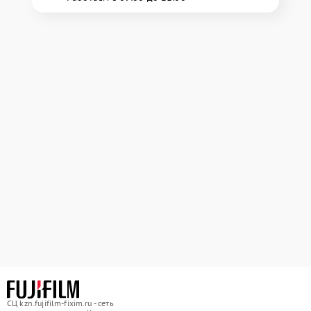
СЦ kzn.fujifilm-fixim.ru - сеть