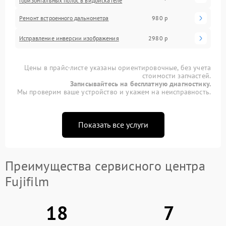
горизонтальных полос в видоискателе
Ремонт встроенного дальнометра
980 р
Исправление инверсии изображения
2980 р
Цены в прайс-листе указаны ориентировочные, без учета
стоимости запчастей.
Записывайтесь на бесплатную диагностику.
Мы проверим ваше устройство и укажем на неисправность.
Показать все услуги
Преимущества сервисного центра
Fujifilm
18
7