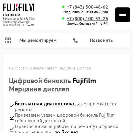
+7 (843) 500-48-62
Ежедневно, с 10:00 до 20:00
FIX-FUJIFILM
+7 (800) 100-33-26
Ремонт устройств Fujifilm
Специализированный
Звонок бесплатный по РФ
cервисный центр г.
Казань
Мы ремонтируем
Позвонить
азани
Цифровой бинокль Fujifilm мерцание дисплея
Цифровой бинокль
Fujifilm
Мерцание дисплея
Бесплатная диагностика
даже при отказе от
ремонта
Привезем и увезем цифровой бинокль Fujifilm
собственной доставкой
Гарантия на наши работы по ремонту цифровых
до 3-х лет
биноклей Fujifilm