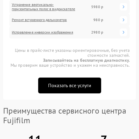
Устранение вертикально-
5980 р
горизонтальных полос в видоискателе
Ремонт встроенного дальнометра
980 р
Исправление инверсии изображения
2980 р
Цены в прайс-листе указаны ориентировочные, без учета
стоимости запчастей.
Записывайтесь на бесплатную диагностику.
Мы проверим ваше устройство и укажем на неисправность.
Показать все услуги
Преимущества сервисного центра
Fujifilm