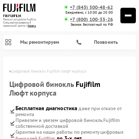
+7 (843) 500-48-62
Ежедневно, с 10:00 до 20:00
FIX-FUJIFILM
+7 (800) 100-33-26
Ремонт устройств Fujifilm
Специализированный
Звонок бесплатный по РФ
cервисный центр г.
Казань
Мы ремонтируем
Позвонить
азани
Цифровой бинокль Fujifilm люфт корпуса
Цифровой бинокль
Fujifilm
Люфт корпуса
Бесплатная диагностика
даже при отказе от
ремонта
Привезем и увезем цифровой бинокль Fujifilm
собственной доставкой
Гарантия на наши работы по ремонту цифровых
до 3-х лет
биноклей Fujifilm