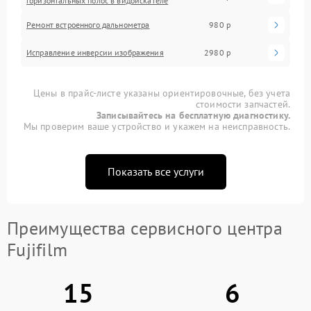
горизонтальных полос в видоискателе
Ремонт встроенного дальнометра
980 р
Исправление инверсии изображения
2980 р
Цены в прайс-листе указаны ориентировочные, без учета
стоимости запчастей.
Записывайтесь на бесплатную диагностику.
Мы проверим ваше устройство и укажем на неисправность.
Показать все услуги
Преимущества сервисного центра
Fujifilm
15
6