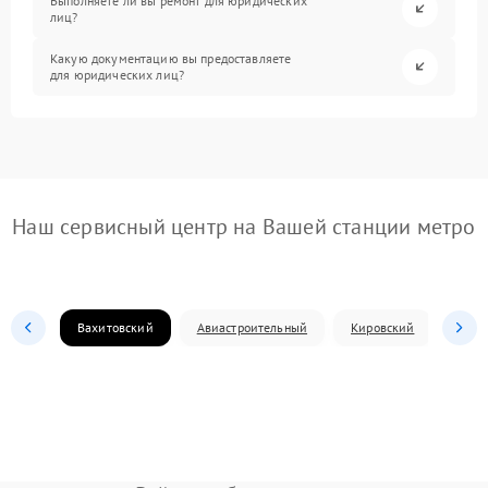
Выполняете ли вы ремонт для юридических
лиц?
Какую документацию вы предоставляете
для юридических лиц?
Наш сервисный центр на Вашей станции метро
Вахитовский
Авиастроительный
Кировский
Моск